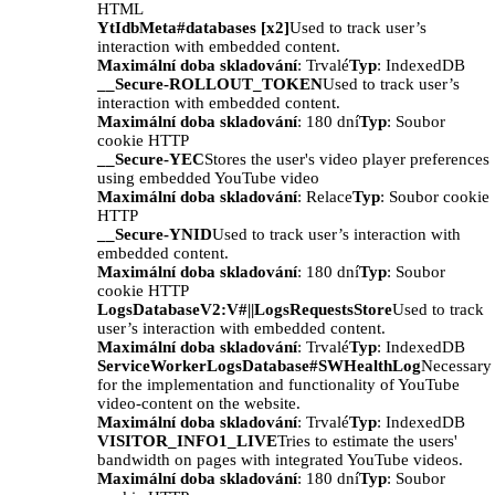
HTML
YtIdbMeta#databases [x2]
Used to track user’s
interaction with embedded content.
Maximální doba skladování
: Trvalé
Typ
: IndexedDB
__Secure-ROLLOUT_TOKEN
Used to track user’s
interaction with embedded content.
Maximální doba skladování
: 180 dní
Typ
: Soubor
cookie HTTP
__Secure-YEC
Stores the user's video player preferences
using embedded YouTube video
Maximální doba skladování
: Relace
Typ
: Soubor cookie
HTTP
__Secure-YNID
Used to track user’s interaction with
embedded content.
Maximální doba skladování
: 180 dní
Typ
: Soubor
cookie HTTP
LogsDatabaseV2:V#||LogsRequestsStore
Used to track
user’s interaction with embedded content.
Maximální doba skladování
: Trvalé
Typ
: IndexedDB
ServiceWorkerLogsDatabase#SWHealthLog
Necessary
for the implementation and functionality of YouTube
video-content on the website.
Maximální doba skladování
: Trvalé
Typ
: IndexedDB
VISITOR_INFO1_LIVE
Tries to estimate the users'
bandwidth on pages with integrated YouTube videos.
Maximální doba skladování
: 180 dní
Typ
: Soubor