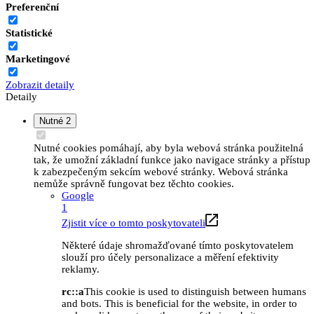
Preferenční
Statistické
Marketingové
Zobrazit detaily
Detaily
Nutné
2
Nutné cookies pomáhají, aby byla webová stránka použitelná
tak, že umožní základní funkce jako navigace stránky a přístup
k zabezpečeným sekcím webové stránky. Webová stránka
nemůže správně fungovat bez těchto cookies.
Google
1
Zjistit více o tomto poskytovateli
Některé údaje shromažďované tímto poskytovatelem
slouží pro účely personalizace a měření efektivity
reklamy.
rc::a
This cookie is used to distinguish between humans
and bots. This is beneficial for the website, in order to