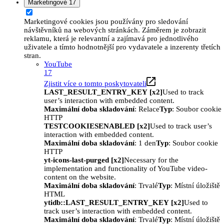
Marketingové
17
Marketingové cookies jsou používány pro sledování
návštěvníků na webových stránkách. Záměrem je zobrazit
reklamu, která je relevantní a zajímavá pro jednotlivého
uživatele a tímto hodnotnější pro vydavatele a inzerenty třetích
stran.
YouTube
17
Zjistit více o tomto poskytovateli
LAST_RESULT_ENTRY_KEY [x2]
Used to track
user’s interaction with embedded content.
Maximální doba skladování
: Relace
Typ
: Soubor cookie
HTTP
TESTCOOKIESENABLED [x2]
Used to track user’s
interaction with embedded content.
Maximální doba skladování
: 1 den
Typ
: Soubor cookie
HTTP
yt-icons-last-purged [x2]
Necessary for the
implementation and functionality of YouTube video-
content on the website.
Maximální doba skladování
: Trvalé
Typ
: Místní úložiště
HTML
ytidb::LAST_RESULT_ENTRY_KEY [x2]
Used to
track user’s interaction with embedded content.
Maximální doba skladování
: Trvalé
Typ
: Místní úložiště