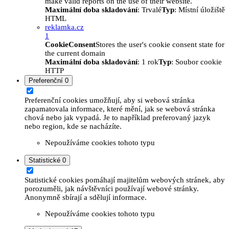
make valid reports on the use of their website.
Maximální doba skladování
: Trvalé
Typ
: Místní úložiště
HTML
reklamka.cz
1
CookieConsent
Stores the user's cookie consent state for
the current domain
Maximální doba skladování
: 1 rok
Typ
: Soubor cookie
HTTP
Preferenční
0
Preferenční cookies umožňují, aby si webová stránka
zapamatovala informace, které mění, jak se webová stránka
chová nebo jak vypadá. Je to například preferovaný jazyk
nebo region, kde se nacházíte.
Nepoužíváme cookies tohoto typu
Statistické
0
Statistické cookies pomáhají majitelům webových stránek, aby
porozuměli, jak návštěvníci používají webové stránky.
Anonymně sbírají a sdělují informace.
Nepoužíváme cookies tohoto typu