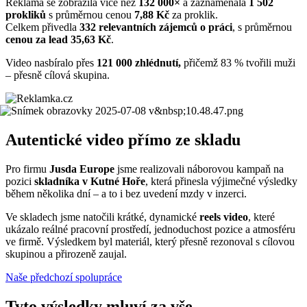
Reklama se zobrazila více než
132 000×
a zaznamenala
1 502
prokliků
s průměrnou cenou
7,88 Kč
za proklik.
Celkem přivedla
332 relevantních zájemců o práci
, s průměrnou
cenou za lead 35,63 Kč
.
Video nasbíralo přes
121 000 zhlédnutí,
přičemž 83 % tvořili muži
– přesně cílová skupina.
Autentické video přímo ze skladu
Pro firmu
Jusda Europe
jsme realizovali náborovou kampaň na
pozici
skladníka v Kutné Hoře
, která přinesla výjimečné výsledky
během několika dní – a to i bez uvedení mzdy v inzerci.
Ve skladech jsme natočili krátké, dynamické
reels video
, které
ukázalo reálné pracovní prostředí, jednoduchost pozice a atmosféru
ve firmě. Výsledkem byl materiál, který přesně rezonoval s cílovou
skupinou a přirozeně zaujal.
Naše předchozí spolupráce
Tyto výsledky mluví za vše