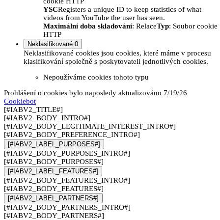
cookie HTTP
YSC
Registers a unique ID to keep statistics of what
videos from YouTube the user has seen.
Maximální doba skladování
: Relace
Typ
: Soubor cookie
HTTP
Neklasifikované
0
Neklasifikované cookies jsou cookies, které máme v procesu
klasifikování společně s poskytovateli jednotlivých cookies.
Nepoužíváme cookies tohoto typu
Prohlášení o cookies bylo naposledy aktualizováno 7/19/26
Cookiebot
[#IABV2_TITLE#]
[#IABV2_BODY_INTRO#]
[#IABV2_BODY_LEGITIMATE_INTEREST_INTRO#]
[#IABV2_BODY_PREFERENCE_INTRO#]
[#IABV2_LABEL_PURPOSES#]
[#IABV2_BODY_PURPOSES_INTRO#]
[#IABV2_BODY_PURPOSES#]
[#IABV2_LABEL_FEATURES#]
[#IABV2_BODY_FEATURES_INTRO#]
[#IABV2_BODY_FEATURES#]
[#IABV2_LABEL_PARTNERS#]
[#IABV2_BODY_PARTNERS_INTRO#]
[#IABV2_BODY_PARTNERS#]