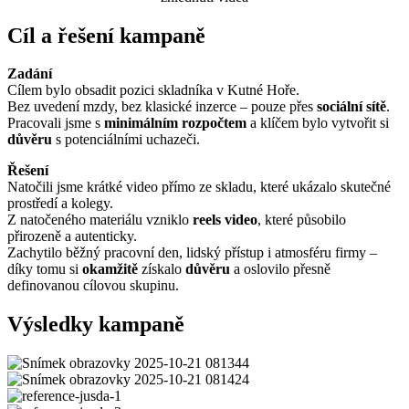
Cíl a řešení kampaně
Zadání
Cílem bylo obsadit pozici skladníka v Kutné Hoře.
Bez uvedení mzdy, bez klasické inzerce – pouze přes
sociální sítě
.
Pracovali jsme s
minimálním rozpočtem
a klíčem bylo vytvořit si
důvěru
s potenciálními uchazeči.
Řešení
Natočili jsme krátké video přímo ze skladu, které ukázalo skutečné
prostředí a kolegy.
Z natočeného materiálu vzniklo
reels video
, které působilo
přirozeně a autenticky.
Zachytilo běžný pracovní den, lidský přístup i atmosféru firmy –
díky tomu si
okamžitě
získalo
důvěru
a oslovilo přesně
definovanou cílovou skupinu.
Výsledky kampaně