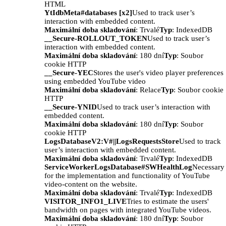
HTML
YtIdbMeta#databases [x2]
Used to track user’s
interaction with embedded content.
Maximální doba skladování
: Trvalé
Typ
: IndexedDB
__Secure-ROLLOUT_TOKEN
Used to track user’s
interaction with embedded content.
Maximální doba skladování
: 180 dní
Typ
: Soubor
cookie HTTP
__Secure-YEC
Stores the user's video player preferences
using embedded YouTube video
Maximální doba skladování
: Relace
Typ
: Soubor cookie
HTTP
__Secure-YNID
Used to track user’s interaction with
embedded content.
Maximální doba skladování
: 180 dní
Typ
: Soubor
cookie HTTP
LogsDatabaseV2:V#||LogsRequestsStore
Used to track
user’s interaction with embedded content.
Maximální doba skladování
: Trvalé
Typ
: IndexedDB
ServiceWorkerLogsDatabase#SWHealthLog
Necessary
for the implementation and functionality of YouTube
video-content on the website.
Maximální doba skladování
: Trvalé
Typ
: IndexedDB
VISITOR_INFO1_LIVE
Tries to estimate the users'
bandwidth on pages with integrated YouTube videos.
Maximální doba skladování
: 180 dní
Typ
: Soubor