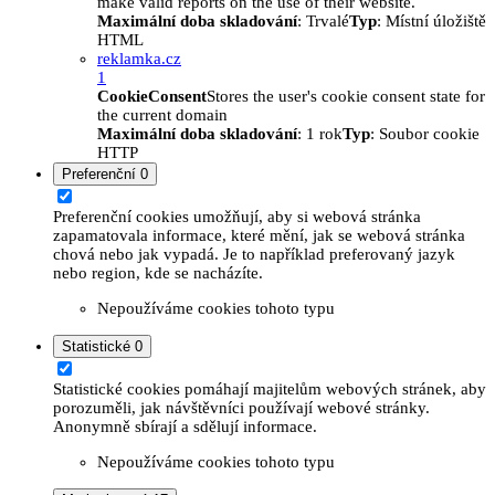
make valid reports on the use of their website.
Maximální doba skladování
: Trvalé
Typ
: Místní úložiště
HTML
reklamka.cz
1
CookieConsent
Stores the user's cookie consent state for
the current domain
Maximální doba skladování
: 1 rok
Typ
: Soubor cookie
HTTP
Preferenční
0
Preferenční cookies umožňují, aby si webová stránka
zapamatovala informace, které mění, jak se webová stránka
chová nebo jak vypadá. Je to například preferovaný jazyk
nebo region, kde se nacházíte.
Nepoužíváme cookies tohoto typu
Statistické
0
Statistické cookies pomáhají majitelům webových stránek, aby
porozuměli, jak návštěvníci používají webové stránky.
Anonymně sbírají a sdělují informace.
Nepoužíváme cookies tohoto typu