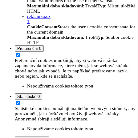
make valid reports on the use of their website.
Maximální doba skladování
: Trvalé
Typ
: Místní úložiště
HTML
reklamka.cz
1
CookieConsent
Stores the user's cookie consent state for
the current domain
Maximální doba skladování
: 1 rok
Typ
: Soubor cookie
HTTP
Preferenční
0
Preferenční cookies umožňují, aby si webová stránka
zapamatovala informace, které mění, jak se webová stránka
chová nebo jak vypadá. Je to například preferovaný jazyk
nebo region, kde se nacházíte.
Nepoužíváme cookies tohoto typu
Statistické
0
Statistické cookies pomáhají majitelům webových stránek, aby
porozuměli, jak návštěvníci používají webové stránky.
Anonymně sbírají a sdělují informace.
Nepoužíváme cookies tohoto typu