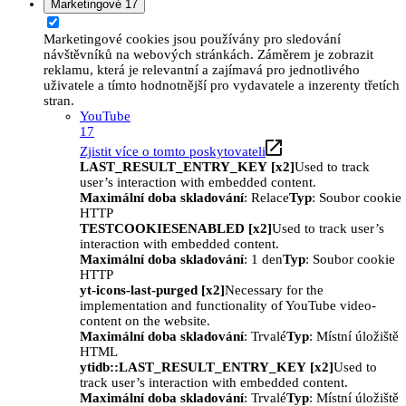
Marketingové
17
Marketingové cookies jsou používány pro sledování
návštěvníků na webových stránkách. Záměrem je zobrazit
reklamu, která je relevantní a zajímavá pro jednotlivého
uživatele a tímto hodnotnější pro vydavatele a inzerenty třetích
stran.
YouTube
17
Zjistit více o tomto poskytovateli
LAST_RESULT_ENTRY_KEY [x2]
Used to track
user’s interaction with embedded content.
Maximální doba skladování
: Relace
Typ
: Soubor cookie
HTTP
TESTCOOKIESENABLED [x2]
Used to track user’s
interaction with embedded content.
Maximální doba skladování
: 1 den
Typ
: Soubor cookie
HTTP
yt-icons-last-purged [x2]
Necessary for the
implementation and functionality of YouTube video-
content on the website.
Maximální doba skladování
: Trvalé
Typ
: Místní úložiště
HTML
ytidb::LAST_RESULT_ENTRY_KEY [x2]
Used to
track user’s interaction with embedded content.
Maximální doba skladování
: Trvalé
Typ
: Místní úložiště