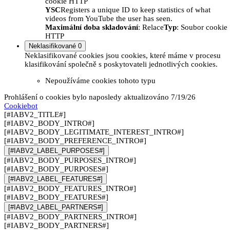
cookie HTTP
YSC
Registers a unique ID to keep statistics of what
videos from YouTube the user has seen.
Maximální doba skladování
: Relace
Typ
: Soubor cookie
HTTP
Neklasifikované
0
Neklasifikované cookies jsou cookies, které máme v procesu
klasifikování společně s poskytovateli jednotlivých cookies.
Nepoužíváme cookies tohoto typu
Prohlášení o cookies bylo naposledy aktualizováno 7/19/26
Cookiebot
[#IABV2_TITLE#]
[#IABV2_BODY_INTRO#]
[#IABV2_BODY_LEGITIMATE_INTEREST_INTRO#]
[#IABV2_BODY_PREFERENCE_INTRO#]
[#IABV2_LABEL_PURPOSES#]
[#IABV2_BODY_PURPOSES_INTRO#]
[#IABV2_BODY_PURPOSES#]
[#IABV2_LABEL_FEATURES#]
[#IABV2_BODY_FEATURES_INTRO#]
[#IABV2_BODY_FEATURES#]
[#IABV2_LABEL_PARTNERS#]
[#IABV2_BODY_PARTNERS_INTRO#]
[#IABV2_BODY_PARTNERS#]