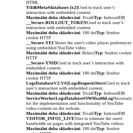
HTML
YtIdbMeta#databases [x2]
Used to track user’s
interaction with embedded content.
Maximální doba skladování
: Trvalé
Typ
: IndexedDB
__Secure-ROLLOUT_TOKEN
Used to track user’s
interaction with embedded content.
Maximální doba skladování
: 180 dní
Typ
: Soubor
cookie HTTP
__Secure-YEC
Stores the user's video player preferences
using embedded YouTube video
Maximální doba skladování
: Relace
Typ
: Soubor cookie
HTTP
__Secure-YNID
Used to track user’s interaction with
embedded content.
Maximální doba skladování
: 180 dní
Typ
: Soubor
cookie HTTP
LogsDatabaseV2:V#||LogsRequestsStore
Used to track
user’s interaction with embedded content.
Maximální doba skladování
: Trvalé
Typ
: IndexedDB
ServiceWorkerLogsDatabase#SWHealthLog
Necessary
for the implementation and functionality of YouTube
video-content on the website.
Maximální doba skladování
: Trvalé
Typ
: IndexedDB
VISITOR_INFO1_LIVE
Tries to estimate the users'
bandwidth on pages with integrated YouTube videos.
Maximální doba skladování
: 180 dní
Typ
: Soubor