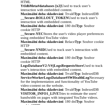
HTML
YtIdbMeta#databases [x2]
Used to track user’s
interaction with embedded content.
Maximální doba skladování
: Trvalé
Typ
: IndexedDB
__Secure-ROLLOUT_TOKEN
Used to track user’s
interaction with embedded content.
Maximální doba skladování
: 180 dní
Typ
: Soubor
cookie HTTP
__Secure-YEC
Stores the user's video player preferences
using embedded YouTube video
Maximální doba skladování
: Relace
Typ
: Soubor cookie
HTTP
__Secure-YNID
Used to track user’s interaction with
embedded content.
Maximální doba skladování
: 180 dní
Typ
: Soubor
cookie HTTP
LogsDatabaseV2:V#||LogsRequestsStore
Used to track
user’s interaction with embedded content.
Maximální doba skladování
: Trvalé
Typ
: IndexedDB
ServiceWorkerLogsDatabase#SWHealthLog
Necessary
for the implementation and functionality of YouTube
video-content on the website.
Maximální doba skladování
: Trvalé
Typ
: IndexedDB
VISITOR_INFO1_LIVE
Tries to estimate the users'
bandwidth on pages with integrated YouTube videos.
Maximální doba skladování
: 180 dní
Typ
: Soubor