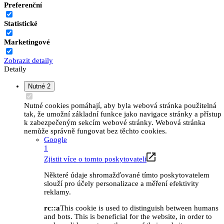
Preferenční
Statistické
Marketingové
Zobrazit detaily
Detaily
Nutné
2
Nutné cookies pomáhají, aby byla webová stránka použitelná
tak, že umožní základní funkce jako navigace stránky a přístup
k zabezpečeným sekcím webové stránky. Webová stránka
nemůže správně fungovat bez těchto cookies.
Google
1
Zjistit více o tomto poskytovateli
Některé údaje shromažďované tímto poskytovatelem
slouží pro účely personalizace a měření efektivity
reklamy.
rc::a
This cookie is used to distinguish between humans
and bots. This is beneficial for the website, in order to