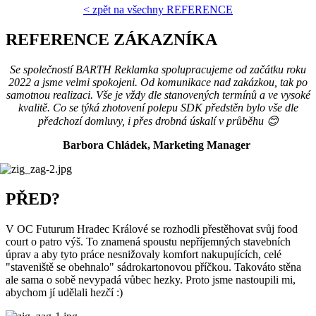
< zpět na všechny REFERENCE
REFERENCE ZÁKAZNÍKA
Se společností BARTH Reklamka spolupracujeme od začátku roku
2022 a jsme velmi spokojeni. Od komunikace nad zakázkou, tak po
samotnou realizaci. Vše je vždy dle stanovených termínů a ve vysoké
kvalitě. Co se týká zhotovení polepu SDK předstěn bylo vše dle
předchozí domluvy, i přes drobná úskalí v průběhu 😊
Barbora Chládek, Marketing Manager
PŘED?
V OC Futurum Hradec Králové se rozhodli přestěhovat svůj food
court o patro výš. To znamená spoustu nepříjemných stavebních
úprav a aby tyto práce nesnižovaly komfort nakupujících, celé
"staveniště se obehnalo" sádrokartonovou příčkou. Takováto stěna
ale sama o sobě nevypadá vůbec hezky. Proto jsme nastoupili mi,
abychom jí udělali hezčí :)