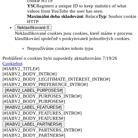
cookie HTTP
YSC
Registers a unique ID to keep statistics of what
videos from YouTube the user has seen.
Maximální doba skladování
: Relace
Typ
: Soubor cookie
HTTP
Neklasifikované
0
Neklasifikované cookies jsou cookies, které máme v procesu
klasifikování společně s poskytovateli jednotlivých cookies.
Nepoužíváme cookies tohoto typu
Prohlášení o cookies bylo naposledy aktualizováno 7/19/26
Cookiebot
[#IABV2_TITLE#]
[#IABV2_BODY_INTRO#]
[#IABV2_BODY_LEGITIMATE_INTEREST_INTRO#]
[#IABV2_BODY_PREFERENCE_INTRO#]
[#IABV2_LABEL_PURPOSES#]
[#IABV2_BODY_PURPOSES_INTRO#]
[#IABV2_BODY_PURPOSES#]
[#IABV2_LABEL_FEATURES#]
[#IABV2_BODY_FEATURES_INTRO#]
[#IABV2_BODY_FEATURES#]
[#IABV2_LABEL_PARTNERS#]
[#IABV2_BODY_PARTNERS_INTRO#]
[#IABV2_BODY_PARTNERS#]