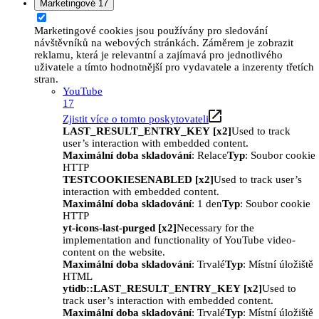
Marketingové
17
Marketingové cookies jsou používány pro sledování
návštěvníků na webových stránkách. Záměrem je zobrazit
reklamu, která je relevantní a zajímavá pro jednotlivého
uživatele a tímto hodnotnější pro vydavatele a inzerenty třetích
stran.
YouTube
17
Zjistit více o tomto poskytovateli
LAST_RESULT_ENTRY_KEY [x2]
Used to track
user’s interaction with embedded content.
Maximální doba skladování
: Relace
Typ
: Soubor cookie
HTTP
TESTCOOKIESENABLED [x2]
Used to track user’s
interaction with embedded content.
Maximální doba skladování
: 1 den
Typ
: Soubor cookie
HTTP
yt-icons-last-purged [x2]
Necessary for the
implementation and functionality of YouTube video-
content on the website.
Maximální doba skladování
: Trvalé
Typ
: Místní úložiště
HTML
ytidb::LAST_RESULT_ENTRY_KEY [x2]
Used to
track user’s interaction with embedded content.
Maximální doba skladování
: Trvalé
Typ
: Místní úložiště