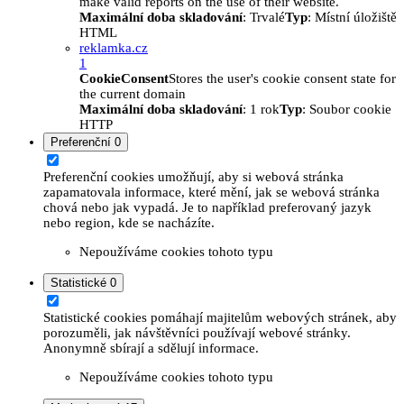
make valid reports on the use of their website.
Maximální doba skladování
: Trvalé
Typ
: Místní úložiště
HTML
reklamka.cz
1
CookieConsent
Stores the user's cookie consent state for
the current domain
Maximální doba skladování
: 1 rok
Typ
: Soubor cookie
HTTP
Preferenční
0
Preferenční cookies umožňují, aby si webová stránka
zapamatovala informace, které mění, jak se webová stránka
chová nebo jak vypadá. Je to například preferovaný jazyk
nebo region, kde se nacházíte.
Nepoužíváme cookies tohoto typu
Statistické
0
Statistické cookies pomáhají majitelům webových stránek, aby
porozuměli, jak návštěvníci používají webové stránky.
Anonymně sbírají a sdělují informace.
Nepoužíváme cookies tohoto typu