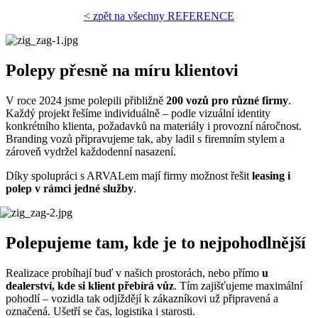
< zpět na všechny REFERENCE
Polepy přesně na míru klientovi
V roce 2024 jsme polepili přibližně
200 vozů pro různé firmy
.
Každý projekt řešíme individuálně – podle vizuální identity
konkrétního klienta, požadavků na materiály i provozní náročnost.
Branding vozů připravujeme tak, aby ladil s firemním stylem a
zároveň vydržel každodenní nasazení.
Díky spolupráci s ARVALem mají firmy možnost řešit
leasing i
polep v rámci jedné služby
.
Polepujeme tam, kde je to nejpohodlnější
Realizace probíhají buď v našich prostorách, nebo přímo
u
dealerství, kde si klient přebírá vůz
. Tím zajišťujeme maximální
pohodlí – vozidla tak odjíždějí k zákazníkovi už připravená a
označená. Ušetří se čas, logistika i starosti.