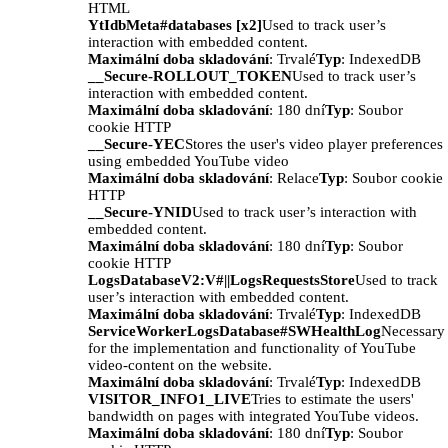
HTML
YtIdbMeta#databases [x2]
Used to track user’s
interaction with embedded content.
Maximální doba skladování
: Trvalé
Typ
: IndexedDB
__Secure-ROLLOUT_TOKEN
Used to track user’s
interaction with embedded content.
Maximální doba skladování
: 180 dní
Typ
: Soubor
cookie HTTP
__Secure-YEC
Stores the user's video player preferences
using embedded YouTube video
Maximální doba skladování
: Relace
Typ
: Soubor cookie
HTTP
__Secure-YNID
Used to track user’s interaction with
embedded content.
Maximální doba skladování
: 180 dní
Typ
: Soubor
cookie HTTP
LogsDatabaseV2:V#||LogsRequestsStore
Used to track
user’s interaction with embedded content.
Maximální doba skladování
: Trvalé
Typ
: IndexedDB
ServiceWorkerLogsDatabase#SWHealthLog
Necessary
for the implementation and functionality of YouTube
video-content on the website.
Maximální doba skladování
: Trvalé
Typ
: IndexedDB
VISITOR_INFO1_LIVE
Tries to estimate the users'
bandwidth on pages with integrated YouTube videos.
Maximální doba skladování
: 180 dní
Typ
: Soubor