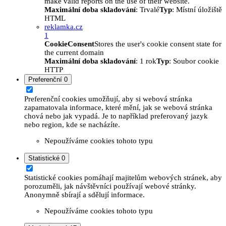
make valid reports on the use of their website.
Maximální doba skladování
: Trvalé
Typ
: Místní úložiště
HTML
reklamka.cz
1
CookieConsent
Stores the user's cookie consent state for
the current domain
Maximální doba skladování
: 1 rok
Typ
: Soubor cookie
HTTP
Preferenční
0
Preferenční cookies umožňují, aby si webová stránka
zapamatovala informace, které mění, jak se webová stránka
chová nebo jak vypadá. Je to například preferovaný jazyk
nebo region, kde se nacházíte.
Nepoužíváme cookies tohoto typu
Statistické
0
Statistické cookies pomáhají majitelům webových stránek, aby
porozuměli, jak návštěvníci používají webové stránky.
Anonymně sbírají a sdělují informace.
Nepoužíváme cookies tohoto typu