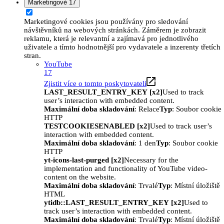
Marketingové
17
Marketingové cookies jsou používány pro sledování
návštěvníků na webových stránkách. Záměrem je zobrazit
reklamu, která je relevantní a zajímavá pro jednotlivého
uživatele a tímto hodnotnější pro vydavatele a inzerenty třetích
stran.
YouTube
17
Zjistit více o tomto poskytovateli
LAST_RESULT_ENTRY_KEY [x2]
Used to track
user’s interaction with embedded content.
Maximální doba skladování
: Relace
Typ
: Soubor cookie
HTTP
TESTCOOKIESENABLED [x2]
Used to track user’s
interaction with embedded content.
Maximální doba skladování
: 1 den
Typ
: Soubor cookie
HTTP
yt-icons-last-purged [x2]
Necessary for the
implementation and functionality of YouTube video-
content on the website.
Maximální doba skladování
: Trvalé
Typ
: Místní úložiště
HTML
ytidb::LAST_RESULT_ENTRY_KEY [x2]
Used to
track user’s interaction with embedded content.
Maximální doba skladování
: Trvalé
Typ
: Místní úložiště