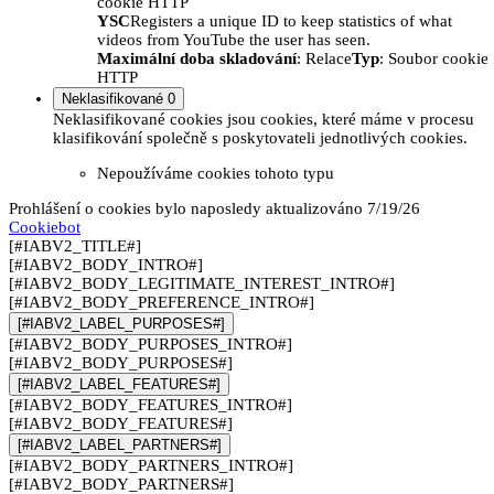
cookie HTTP
YSC
Registers a unique ID to keep statistics of what
videos from YouTube the user has seen.
Maximální doba skladování
: Relace
Typ
: Soubor cookie
HTTP
Neklasifikované
0
Neklasifikované cookies jsou cookies, které máme v procesu
klasifikování společně s poskytovateli jednotlivých cookies.
Nepoužíváme cookies tohoto typu
Prohlášení o cookies bylo naposledy aktualizováno 7/19/26
Cookiebot
[#IABV2_TITLE#]
[#IABV2_BODY_INTRO#]
[#IABV2_BODY_LEGITIMATE_INTEREST_INTRO#]
[#IABV2_BODY_PREFERENCE_INTRO#]
[#IABV2_LABEL_PURPOSES#]
[#IABV2_BODY_PURPOSES_INTRO#]
[#IABV2_BODY_PURPOSES#]
[#IABV2_LABEL_FEATURES#]
[#IABV2_BODY_FEATURES_INTRO#]
[#IABV2_BODY_FEATURES#]
[#IABV2_LABEL_PARTNERS#]
[#IABV2_BODY_PARTNERS_INTRO#]
[#IABV2_BODY_PARTNERS#]