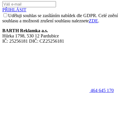
PŘIHLÁSIT
Uděluji souhlas se zasíláním nabídek dle GDPR. Celé znění
souhlasu a možnosti zrušení souhlasu naleznete
ZDE
.
BARTH Reklamka a.s.
Hůrka 1798, 530 12 Pardubice
IČ: 25256181 DIČ: CZ25256181
464 645 170