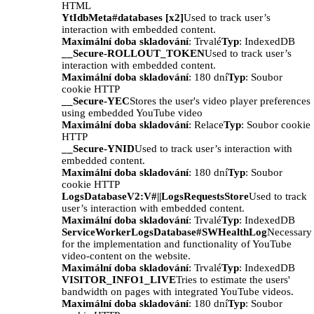
HTML
YtIdbMeta#databases [x2]
Used to track user’s
interaction with embedded content.
Maximální doba skladování
: Trvalé
Typ
: IndexedDB
__Secure-ROLLOUT_TOKEN
Used to track user’s
interaction with embedded content.
Maximální doba skladování
: 180 dní
Typ
: Soubor
cookie HTTP
__Secure-YEC
Stores the user's video player preferences
using embedded YouTube video
Maximální doba skladování
: Relace
Typ
: Soubor cookie
HTTP
__Secure-YNID
Used to track user’s interaction with
embedded content.
Maximální doba skladování
: 180 dní
Typ
: Soubor
cookie HTTP
LogsDatabaseV2:V#||LogsRequestsStore
Used to track
user’s interaction with embedded content.
Maximální doba skladování
: Trvalé
Typ
: IndexedDB
ServiceWorkerLogsDatabase#SWHealthLog
Necessary
for the implementation and functionality of YouTube
video-content on the website.
Maximální doba skladování
: Trvalé
Typ
: IndexedDB
VISITOR_INFO1_LIVE
Tries to estimate the users'
bandwidth on pages with integrated YouTube videos.
Maximální doba skladování
: 180 dní
Typ
: Soubor