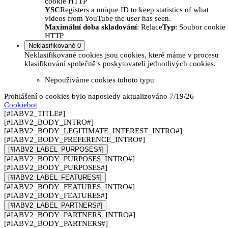
cookie HTTP
YSC
Registers a unique ID to keep statistics of what
videos from YouTube the user has seen.
Maximální doba skladování
: Relace
Typ
: Soubor cookie
HTTP
Neklasifikované
0
Neklasifikované cookies jsou cookies, které máme v procesu
klasifikování společně s poskytovateli jednotlivých cookies.
Nepoužíváme cookies tohoto typu
Prohlášení o cookies bylo naposledy aktualizováno 7/19/26
Cookiebot
[#IABV2_TITLE#]
[#IABV2_BODY_INTRO#]
[#IABV2_BODY_LEGITIMATE_INTEREST_INTRO#]
[#IABV2_BODY_PREFERENCE_INTRO#]
[#IABV2_LABEL_PURPOSES#]
[#IABV2_BODY_PURPOSES_INTRO#]
[#IABV2_BODY_PURPOSES#]
[#IABV2_LABEL_FEATURES#]
[#IABV2_BODY_FEATURES_INTRO#]
[#IABV2_BODY_FEATURES#]
[#IABV2_LABEL_PARTNERS#]
[#IABV2_BODY_PARTNERS_INTRO#]
[#IABV2_BODY_PARTNERS#]