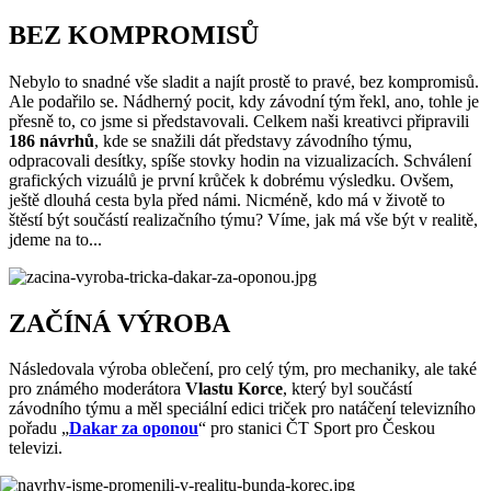
BEZ KOMPROMISŮ
Nebylo to snadné vše sladit a najít prostě to pravé, bez kompromisů.
Ale podařilo se. Nádherný pocit, kdy závodní tým řekl, ano, tohle je
přesně to, co jsme si představovali. Celkem naši kreativci připravili
186 návrhů
, kde se snažili dát představy závodního týmu,
odpracovali desítky, spíše stovky hodin na vizualizacích. Schválení
grafických vizuálů je první krůček k dobrému výsledku. Ovšem,
ještě dlouhá cesta byla před námi. Nicméně, kdo má v životě to
štěstí být součástí realizačního týmu? Víme, jak má vše být v realitě,
jdeme na to...
ZAČÍNÁ VÝROBA
Následovala výroba oblečení, pro celý tým, pro mechaniky, ale také
pro známého moderátora
Vlastu Korce
, který byl součástí
závodního týmu a měl speciální edici triček pro natáčení televizního
pořadu „
Dakar za oponou
“ pro stanici ČT Sport pro Českou
televizi.