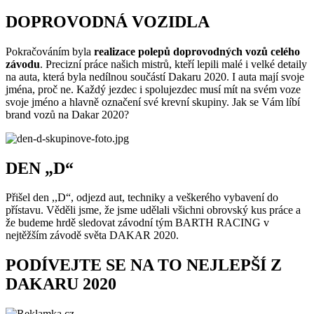
DOPROVODNÁ VOZIDLA
Pokračováním byla
realizace polepů doprovodných vozů celého
závodu
. Precizní práce našich mistrů, kteří lepili malé i velké detaily
na auta, která byla nedílnou součástí Dakaru 2020. I auta mají svoje
jména, proč ne. Každý jezdec i spolujezdec musí mít na svém voze
svoje jméno a hlavně označení své krevní skupiny. Jak se Vám líbí
brand vozů na Dakar 2020?
DEN „D“
Přišel den ,,D“, odjezd aut, techniky a veškerého vybavení do
přístavu. Věděli jsme, že jsme udělali všichni obrovský kus práce a
že budeme hrdě sledovat závodní tým BARTH RACING v
nejtěžším závodě světa DAKAR 2020.
PODÍVEJTE SE NA TO NEJLEPŠÍ Z
DAKARU 2020