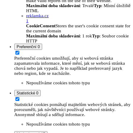
make valid reports on the use of their website.
Maximální doba skladování
: Trvalé
Typ
: Místní úložiště
HTML
reklamka.cz
1
CookieConsent
Stores the user's cookie consent state for
the current domain
Maximální doba skladování
: 1 rok
Typ
: Soubor cookie
HTTP
Preferenční
0
Preferenční cookies umožňují, aby si webová stránka
zapamatovala informace, které mění, jak se webová stránka
chová nebo jak vypadá. Je to například preferovaný jazyk
nebo region, kde se nacházíte.
Nepoužíváme cookies tohoto typu
Statistické
0
Statistické cookies pomáhají majitelům webových stránek, aby
porozuměli, jak návštěvníci používají webové stránky.
Anonymně sbírají a sdělují informace.
Nepoužíváme cookies tohoto typu