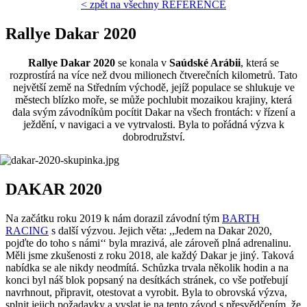
< zpět na všechny REFERENCE
Rallye Dakar 2020
Rallye Dakar 2020
se konala v
Saúdské Arábii
, která se
rozprostírá na více než dvou milionech čtverečních kilometrů. Tato
největší země na Středním východě, jejíž populace se shlukuje ve
městech blízko moře, se může pochlubit mozaikou krajiny, která
dala svým závodníkům pocítit Dakar na všech frontách: v řízení a
ježdění, v navigaci a ve vytrvalosti. Byla to pořádná výzva k
dobrodružství.
DAKAR 2020
Na začátku roku 2019 k nám dorazil závodní tým
BARTH
RACING
s další výzvou. Jejich věta: ,,Jedem na Dakar 2020,
pojďte do toho s námi‘‘ byla mrazivá, ale zároveň plná adrenalinu.
Měli jsme zkušenosti z roku 2018, ale každý Dakar je jiný. Taková
nabídka se ale nikdy neodmítá. Schůzka trvala několik hodin a na
konci byl náš blok popsaný na desítkách stránek, co vše potřebují
navrhnout, připravit, otestovat a vyrobit. Byla to obrovská výzva,
splnit jejich požadavky a vyslat je na tento závod s přesvědčením, že