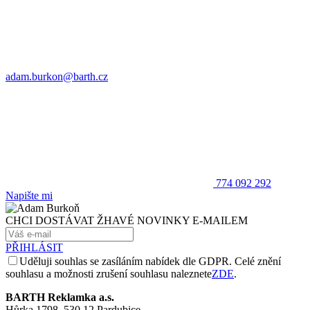
adam.burkon@barth.cz
774 092 292
Napište mi
CHCI DOSTÁVAT ŽHAVÉ NOVINKY E-MAILEM
PŘIHLÁSIT
Uděluji souhlas se zasíláním nabídek dle GDPR. Celé znění
souhlasu a možnosti zrušení souhlasu naleznete
ZDE
.
BARTH Reklamka a.s.
Hůrka 1798, 530 12 Pardubice