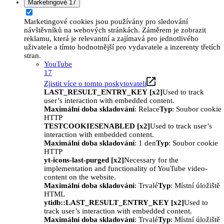
Marketingové
17
Marketingové cookies jsou používány pro sledování
návštěvníků na webových stránkách. Záměrem je zobrazit
reklamu, která je relevantní a zajímavá pro jednotlivého
uživatele a tímto hodnotnější pro vydavatele a inzerenty třetích
stran.
YouTube
17
Zjistit více o tomto poskytovateli
LAST_RESULT_ENTRY_KEY [x2]
Used to track
user’s interaction with embedded content.
Maximální doba skladování
: Relace
Typ
: Soubor cookie
HTTP
TESTCOOKIESENABLED [x2]
Used to track user’s
interaction with embedded content.
Maximální doba skladování
: 1 den
Typ
: Soubor cookie
HTTP
yt-icons-last-purged [x2]
Necessary for the
implementation and functionality of YouTube video-
content on the website.
Maximální doba skladování
: Trvalé
Typ
: Místní úložiště
HTML
ytidb::LAST_RESULT_ENTRY_KEY [x2]
Used to
track user’s interaction with embedded content.
Maximální doba skladování
: Trvalé
Typ
: Místní úložiště