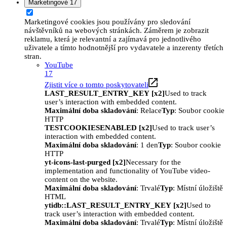
Marketingové
17
Marketingové cookies jsou používány pro sledování
návštěvníků na webových stránkách. Záměrem je zobrazit
reklamu, která je relevantní a zajímavá pro jednotlivého
uživatele a tímto hodnotnější pro vydavatele a inzerenty třetích
stran.
YouTube
17
Zjistit více o tomto poskytovateli
LAST_RESULT_ENTRY_KEY [x2]
Used to track
user’s interaction with embedded content.
Maximální doba skladování
: Relace
Typ
: Soubor cookie
HTTP
TESTCOOKIESENABLED [x2]
Used to track user’s
interaction with embedded content.
Maximální doba skladování
: 1 den
Typ
: Soubor cookie
HTTP
yt-icons-last-purged [x2]
Necessary for the
implementation and functionality of YouTube video-
content on the website.
Maximální doba skladování
: Trvalé
Typ
: Místní úložiště
HTML
ytidb::LAST_RESULT_ENTRY_KEY [x2]
Used to
track user’s interaction with embedded content.
Maximální doba skladování
: Trvalé
Typ
: Místní úložiště