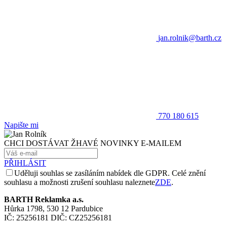
jan.rolnik@barth.cz
770 180 615
Napište mi
CHCI DOSTÁVAT ŽHAVÉ NOVINKY E-MAILEM
PŘIHLÁSIT
Uděluji souhlas se zasíláním nabídek dle GDPR. Celé znění
souhlasu a možnosti zrušení souhlasu naleznete
ZDE
.
BARTH Reklamka a.s.
Hůrka 1798, 530 12 Pardubice
IČ: 25256181 DIČ: CZ25256181