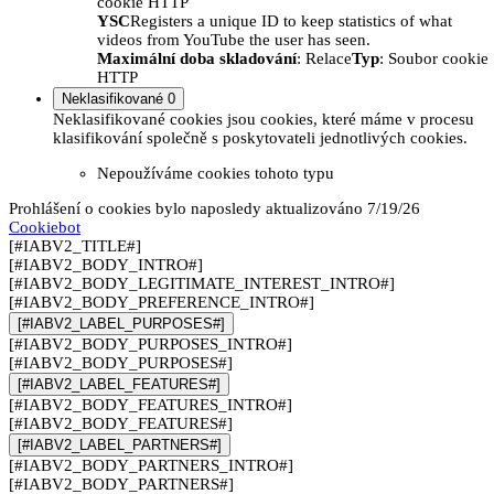
cookie HTTP
YSC
Registers a unique ID to keep statistics of what
videos from YouTube the user has seen.
Maximální doba skladování
: Relace
Typ
: Soubor cookie
HTTP
Neklasifikované
0
Neklasifikované cookies jsou cookies, které máme v procesu
klasifikování společně s poskytovateli jednotlivých cookies.
Nepoužíváme cookies tohoto typu
Prohlášení o cookies bylo naposledy aktualizováno 7/19/26
Cookiebot
[#IABV2_TITLE#]
[#IABV2_BODY_INTRO#]
[#IABV2_BODY_LEGITIMATE_INTEREST_INTRO#]
[#IABV2_BODY_PREFERENCE_INTRO#]
[#IABV2_LABEL_PURPOSES#]
[#IABV2_BODY_PURPOSES_INTRO#]
[#IABV2_BODY_PURPOSES#]
[#IABV2_LABEL_FEATURES#]
[#IABV2_BODY_FEATURES_INTRO#]
[#IABV2_BODY_FEATURES#]
[#IABV2_LABEL_PARTNERS#]
[#IABV2_BODY_PARTNERS_INTRO#]
[#IABV2_BODY_PARTNERS#]