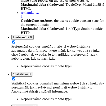
make valid reports on the use of their website.
Maximální doba skladování
: Trvalé
Typ
: Místní úložiště
HTML
reklamka.cz
1
CookieConsent
Stores the user's cookie consent state for
the current domain
Maximální doba skladování
: 1 rok
Typ
: Soubor cookie
HTTP
Preferenční
0
Preferenční cookies umožňují, aby si webová stránka
zapamatovala informace, které mění, jak se webová stránka
chová nebo jak vypadá. Je to například preferovaný jazyk
nebo region, kde se nacházíte.
Nepoužíváme cookies tohoto typu
Statistické
0
Statistické cookies pomáhají majitelům webových stránek, aby
porozuměli, jak návštěvníci používají webové stránky.
Anonymně sbírají a sdělují informace.
Nepoužíváme cookies tohoto typu