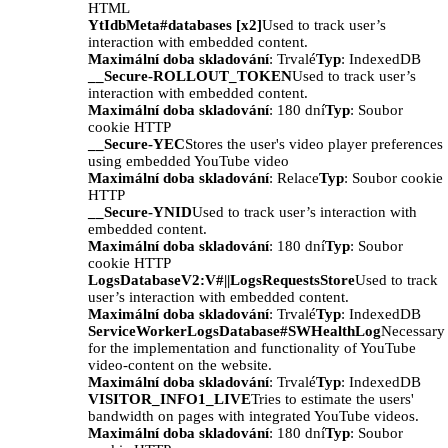
HTML
YtIdbMeta#databases [x2]
Used to track user’s
interaction with embedded content.
Maximální doba skladování
: Trvalé
Typ
: IndexedDB
__Secure-ROLLOUT_TOKEN
Used to track user’s
interaction with embedded content.
Maximální doba skladování
: 180 dní
Typ
: Soubor
cookie HTTP
__Secure-YEC
Stores the user's video player preferences
using embedded YouTube video
Maximální doba skladování
: Relace
Typ
: Soubor cookie
HTTP
__Secure-YNID
Used to track user’s interaction with
embedded content.
Maximální doba skladování
: 180 dní
Typ
: Soubor
cookie HTTP
LogsDatabaseV2:V#||LogsRequestsStore
Used to track
user’s interaction with embedded content.
Maximální doba skladování
: Trvalé
Typ
: IndexedDB
ServiceWorkerLogsDatabase#SWHealthLog
Necessary
for the implementation and functionality of YouTube
video-content on the website.
Maximální doba skladování
: Trvalé
Typ
: IndexedDB
VISITOR_INFO1_LIVE
Tries to estimate the users'
bandwidth on pages with integrated YouTube videos.
Maximální doba skladování
: 180 dní
Typ
: Soubor