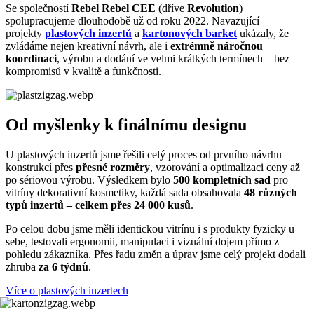
Se společností
Rebel Rebel CEE
(dříve
Revolution
)
spolupracujeme dlouhodobě už od roku 2022. Navazující
projekty
plastových inzertů
a
kartonových barket
ukázaly, že
zvládáme nejen kreativní návrh, ale i
extrémně náročnou
koordinaci
, výrobu a dodání ve velmi krátkých termínech – bez
kompromisů v kvalitě a funkčnosti.
Od myšlenky k finálnímu designu
U plastových inzertů jsme řešili celý proces od prvního návrhu
konstrukcí přes
přesné rozměry
, vzorování a optimalizaci ceny až
po sériovou výrobu. Výsledkem bylo
500 kompletních sad
pro
vitríny dekorativní kosmetiky, každá sada obsahovala
48 různých
typů inzertů – celkem přes 24 000 kusů
.
Po celou dobu jsme měli identickou vitrínu i s produkty fyzicky u
sebe, testovali ergonomii, manipulaci i vizuální dojem přímo z
pohledu zákazníka. Přes řadu změn a úprav jsme celý projekt dodali
zhruba
za 6 týdnů
.
Více o plastových inzertech