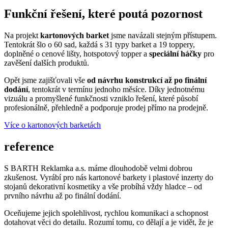
Funkční řešení, které poutá pozornost
Na projekt
kartonových barket
jsme navázali stejným přístupem.
Tentokrát šlo o 60 sad, každá s 31 typy barket a 19 toppery,
doplněné o cenové lišty, hotspotový topper a
speciální háčky
pro
zavěšení dalších produktů.
Opět jsme zajišťovali vše
od návrhu konstrukcí až po finální
dodání
, tentokrát v termínu jednoho měsíce. Díky jednotnému
vizuálu a promyšlené funkčnosti vzniklo řešení, které působí
profesionálně, přehledně a podporuje prodej přímo na prodejně.
Více o kartonových barketách
reference
S BARTH Reklamka a.s. máme dlouhodobě velmi dobrou
zkušenost. Vyrábí pro nás kartonové barkety i plastové inzerty do
stojanů dekorativní kosmetiky a vše probíhá vždy hladce – od
prvního návrhu až po finální dodání.
Oceňujeme jejich spolehlivost, rychlou komunikaci a schopnost
dotahovat věci do detailu. Rozumí tomu, co dělají a je vidět, že je