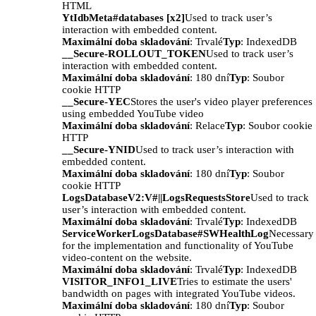
HTML
YtIdbMeta#databases [x2]
Used to track user’s
interaction with embedded content.
Maximální doba skladování
: Trvalé
Typ
: IndexedDB
__Secure-ROLLOUT_TOKEN
Used to track user’s
interaction with embedded content.
Maximální doba skladování
: 180 dní
Typ
: Soubor
cookie HTTP
__Secure-YEC
Stores the user's video player preferences
using embedded YouTube video
Maximální doba skladování
: Relace
Typ
: Soubor cookie
HTTP
__Secure-YNID
Used to track user’s interaction with
embedded content.
Maximální doba skladování
: 180 dní
Typ
: Soubor
cookie HTTP
LogsDatabaseV2:V#||LogsRequestsStore
Used to track
user’s interaction with embedded content.
Maximální doba skladování
: Trvalé
Typ
: IndexedDB
ServiceWorkerLogsDatabase#SWHealthLog
Necessary
for the implementation and functionality of YouTube
video-content on the website.
Maximální doba skladování
: Trvalé
Typ
: IndexedDB
VISITOR_INFO1_LIVE
Tries to estimate the users'
bandwidth on pages with integrated YouTube videos.
Maximální doba skladování
: 180 dní
Typ
: Soubor