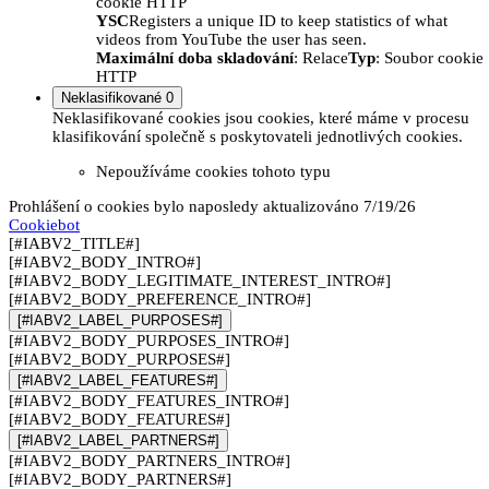
cookie HTTP
YSC
Registers a unique ID to keep statistics of what
videos from YouTube the user has seen.
Maximální doba skladování
: Relace
Typ
: Soubor cookie
HTTP
Neklasifikované
0
Neklasifikované cookies jsou cookies, které máme v procesu
klasifikování společně s poskytovateli jednotlivých cookies.
Nepoužíváme cookies tohoto typu
Prohlášení o cookies bylo naposledy aktualizováno 7/19/26
Cookiebot
[#IABV2_TITLE#]
[#IABV2_BODY_INTRO#]
[#IABV2_BODY_LEGITIMATE_INTEREST_INTRO#]
[#IABV2_BODY_PREFERENCE_INTRO#]
[#IABV2_LABEL_PURPOSES#]
[#IABV2_BODY_PURPOSES_INTRO#]
[#IABV2_BODY_PURPOSES#]
[#IABV2_LABEL_FEATURES#]
[#IABV2_BODY_FEATURES_INTRO#]
[#IABV2_BODY_FEATURES#]
[#IABV2_LABEL_PARTNERS#]
[#IABV2_BODY_PARTNERS_INTRO#]
[#IABV2_BODY_PARTNERS#]