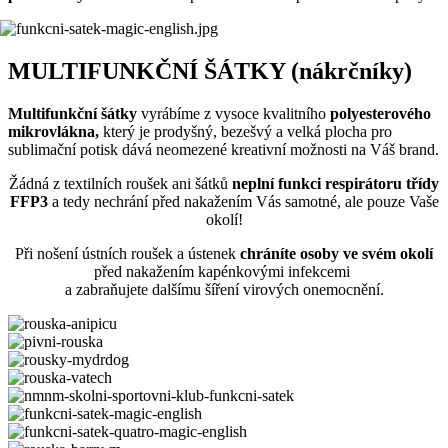
MULTIFUNKČNÍ ŠÁTKY (nákrčníky)
Multifunkční šátky
vyrábíme z vysoce kvalitního
polyesterového
mikrovlákna,
který je prodyšný, bezešvý a velká plocha pro
sublimační potisk dává neomezené kreativní možnosti na Váš brand.
Žádná z textilních roušek ani šátků
neplní funkci respirátoru třídy
FFP3
a tedy nechrání před nakažením Vás samotné, ale pouze Vaše
okolí!
Při nošení ústních roušek a ústenek
chráníte osoby ve svém okolí
před nakažením kapénkovými infekcemi
a zabraňujete dalšímu šíření virových onemocnění.