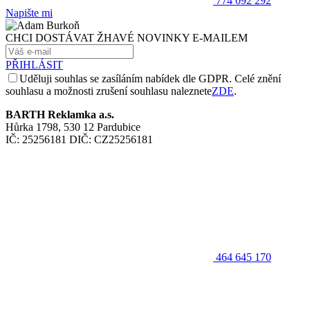
774 092 292
Napište mi
CHCI DOSTÁVAT ŽHAVÉ NOVINKY E-MAILEM
PŘIHLÁSIT
Uděluji souhlas se zasíláním nabídek dle GDPR. Celé znění
souhlasu a možnosti zrušení souhlasu naleznete
ZDE
.
BARTH Reklamka a.s.
Hůrka 1798, 530 12 Pardubice
IČ: 25256181 DIČ: CZ25256181
464 645 170