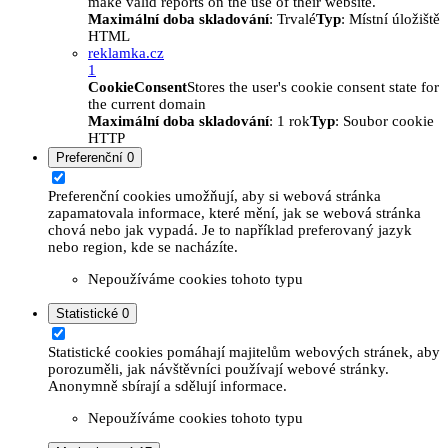
make valid reports on the use of their website.
Maximální doba skladování
: Trvalé
Typ
: Místní úložiště
HTML
reklamka.cz
1
CookieConsent
Stores the user's cookie consent state for
the current domain
Maximální doba skladování
: 1 rok
Typ
: Soubor cookie
HTTP
Preferenční
0
Preferenční cookies umožňují, aby si webová stránka
zapamatovala informace, které mění, jak se webová stránka
chová nebo jak vypadá. Je to například preferovaný jazyk
nebo region, kde se nacházíte.
Nepoužíváme cookies tohoto typu
Statistické
0
Statistické cookies pomáhají majitelům webových stránek, aby
porozuměli, jak návštěvníci používají webové stránky.
Anonymně sbírají a sdělují informace.
Nepoužíváme cookies tohoto typu