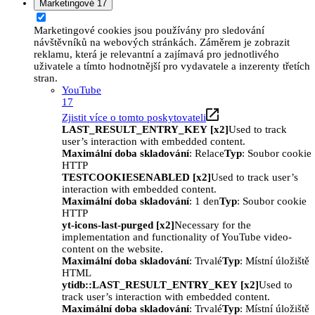
Marketingové
17
Marketingové cookies jsou používány pro sledování
návštěvníků na webových stránkách. Záměrem je zobrazit
reklamu, která je relevantní a zajímavá pro jednotlivého
uživatele a tímto hodnotnější pro vydavatele a inzerenty třetích
stran.
YouTube
17
Zjistit více o tomto poskytovateli
LAST_RESULT_ENTRY_KEY [x2]
Used to track
user’s interaction with embedded content.
Maximální doba skladování
: Relace
Typ
: Soubor cookie
HTTP
TESTCOOKIESENABLED [x2]
Used to track user’s
interaction with embedded content.
Maximální doba skladování
: 1 den
Typ
: Soubor cookie
HTTP
yt-icons-last-purged [x2]
Necessary for the
implementation and functionality of YouTube video-
content on the website.
Maximální doba skladování
: Trvalé
Typ
: Místní úložiště
HTML
ytidb::LAST_RESULT_ENTRY_KEY [x2]
Used to
track user’s interaction with embedded content.
Maximální doba skladování
: Trvalé
Typ
: Místní úložiště