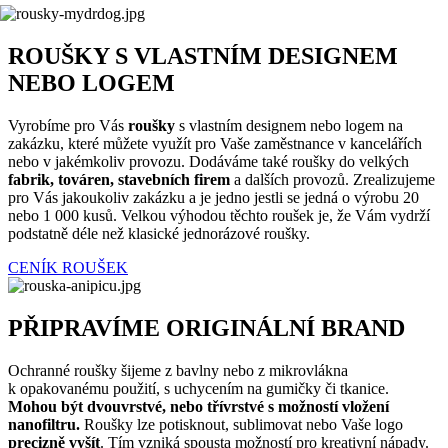
ROUŠKY S VLASTNÍM DESIGNEM
NEBO LOGEM
Vyrobíme pro Vás
roušky
s vlastním designem nebo logem na
zakázku, které můžete využít pro Vaše zaměstnance v kancelářích
nebo v jakémkoliv provozu. Dodáváme také roušky do velkých
fabrik, továren, stavebních firem
a dalších provozů. Zrealizujeme
pro Vás jakoukoliv zakázku a je jedno jestli se jedná o výrobu 20
nebo 1 000 kusů. Velkou výhodou těchto roušek je, že Vám vydrží
podstatně déle než klasické jednorázové roušky.
CENÍK ROUŠEK
PŘIPRAVÍME ORIGINÁLNÍ BRAND
Ochranné roušky šijeme z bavlny nebo z mikrovlákna
k opakovanému použití, s uchycením na gumičky či tkanice.
Mohou být dvouvrstvé, nebo třívrstvé s možností vložení
nanofiltru.
Roušky lze potisknout, sublimovat nebo Vaše logo
precizně vyšít
. Tím vzniká spousta možností pro kreativní nápady.