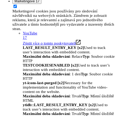
Marketingové
17
Marketingové cookies jsou používány pro sledování
návštěvníků na webových stránkách. Záměrem je zobrazit
reklamu, která je relevantní a zajímavá pro jednotlivého
uživatele a tímto hodnotnější pro vydavatele a inzerenty třetích
stran.
YouTube
17
Zjistit více o tomto poskytovateli
LAST_RESULT_ENTRY_KEY [x2]
Used to track
user’s interaction with embedded content.
Maximální doba skladování
: Relace
Typ
: Soubor cookie
HTTP
TESTCOOKIESENABLED [x2]
Used to track user’s
interaction with embedded content.
Maximální doba skladování
: 1 den
Typ
: Soubor cookie
HTTP
yt-icons-last-purged [x2]
Necessary for the
implementation and functionality of YouTube video-
content on the website.
Maximální doba skladování
: Trvalé
Typ
: Místní úložiště
HTML
ytidb::LAST_RESULT_ENTRY_KEY [x2]
Used to
track user’s interaction with embedded content.
Maximální doba skladování
: Trvalé
Typ
: Místní úložiště