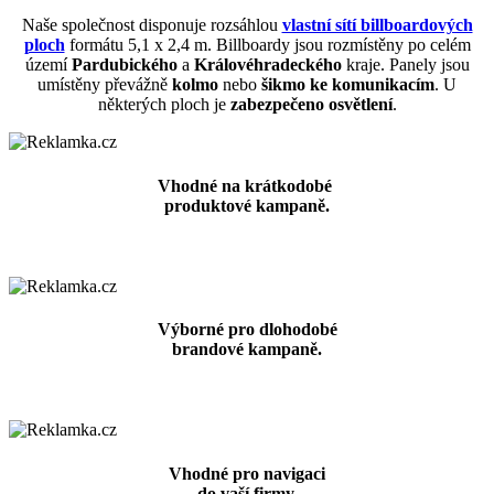
Naše společnost disponuje rozsáhlou
vlastní sítí billboardových
ploch
formátu 5,1 x 2,4 m. Billboardy jsou rozmístěny po celém
území
Pardubického
a
Královéhradeckého
kraje. Panely jsou
umístěny převážně
kolmo
nebo
šikmo ke komunikacím
. U
některých ploch je
zabezpečeno osvětlení
.
Vhodné na krátkodobé
produktové kampaně.
Výborné pro dlohodobé
brandové kampaně.
Vhodné pro navigaci
do vaší firmy.