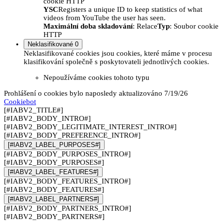
cookie HTTP
YSC
Registers a unique ID to keep statistics of what
videos from YouTube the user has seen.
Maximální doba skladování
: Relace
Typ
: Soubor cookie
HTTP
Neklasifikované
0
Neklasifikované cookies jsou cookies, které máme v procesu
klasifikování společně s poskytovateli jednotlivých cookies.
Nepoužíváme cookies tohoto typu
Prohlášení o cookies bylo naposledy aktualizováno 7/19/26
Cookiebot
[#IABV2_TITLE#]
[#IABV2_BODY_INTRO#]
[#IABV2_BODY_LEGITIMATE_INTEREST_INTRO#]
[#IABV2_BODY_PREFERENCE_INTRO#]
[#IABV2_LABEL_PURPOSES#]
[#IABV2_BODY_PURPOSES_INTRO#]
[#IABV2_BODY_PURPOSES#]
[#IABV2_LABEL_FEATURES#]
[#IABV2_BODY_FEATURES_INTRO#]
[#IABV2_BODY_FEATURES#]
[#IABV2_LABEL_PARTNERS#]
[#IABV2_BODY_PARTNERS_INTRO#]
[#IABV2_BODY_PARTNERS#]