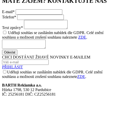
MÁTE ZÁJEM? KONTAKTUJTE NÁS
E-mail*
Telefon*
Text zprávy*
Uděluji souhlas se zasíláním nabídek dle GDPR. Celé znění
souhlasu a možnosti zrušení souhlasu naleznete
ZDE
.
Odeslat
CHCI DOSTÁVAT ŽHAVÉ NOVINKY E-MAILEM
PŘIHLÁSIT
Uděluji souhlas se zasíláním nabídek dle GDPR. Celé znění
souhlasu a možnosti zrušení souhlasu naleznete
ZDE
.
BARTH Reklamka a.s.
Hůrka 1798, 530 12 Pardubice
IČ: 25256181 DIČ: CZ25256181