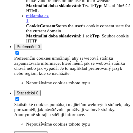
make valid reports on the use of their website.
Maximální doba skladování
: Trvalé
Typ
: Místní úložiště
HTML
reklamka.cz
1
CookieConsent
Stores the user's cookie consent state for
the current domain
Maximální doba skladování
: 1 rok
Typ
: Soubor cookie
HTTP
Preferenční
0
Preferenční cookies umožňují, aby si webová stránka
zapamatovala informace, které mění, jak se webová stránka
chová nebo jak vypadá. Je to například preferovaný jazyk
nebo region, kde se nacházíte.
Nepoužíváme cookies tohoto typu
Statistické
0
Statistické cookies pomáhají majitelům webových stránek, aby
porozuměli, jak návštěvníci používají webové stránky.
Anonymně sbírají a sdělují informace.
Nepoužíváme cookies tohoto typu