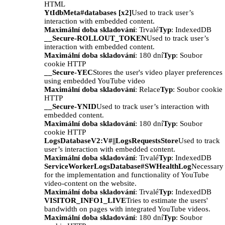
HTML
YtIdbMeta#databases [x2]
Used to track user’s
interaction with embedded content.
Maximální doba skladování
: Trvalé
Typ
: IndexedDB
__Secure-ROLLOUT_TOKEN
Used to track user’s
interaction with embedded content.
Maximální doba skladování
: 180 dní
Typ
: Soubor
cookie HTTP
__Secure-YEC
Stores the user's video player preferences
using embedded YouTube video
Maximální doba skladování
: Relace
Typ
: Soubor cookie
HTTP
__Secure-YNID
Used to track user’s interaction with
embedded content.
Maximální doba skladování
: 180 dní
Typ
: Soubor
cookie HTTP
LogsDatabaseV2:V#||LogsRequestsStore
Used to track
user’s interaction with embedded content.
Maximální doba skladování
: Trvalé
Typ
: IndexedDB
ServiceWorkerLogsDatabase#SWHealthLog
Necessary
for the implementation and functionality of YouTube
video-content on the website.
Maximální doba skladování
: Trvalé
Typ
: IndexedDB
VISITOR_INFO1_LIVE
Tries to estimate the users'
bandwidth on pages with integrated YouTube videos.
Maximální doba skladování
: 180 dní
Typ
: Soubor