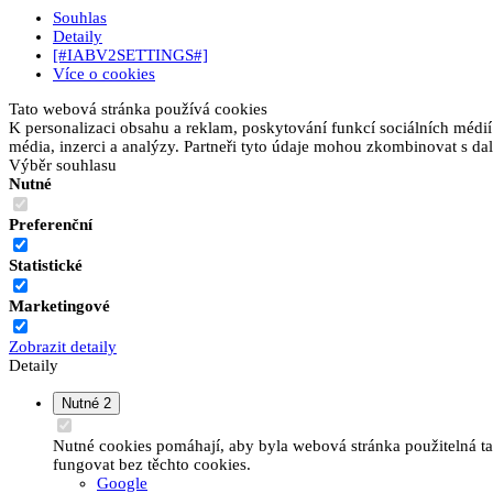
Souhlas
Detaily
[#IABV2SETTINGS#]
Více o cookies
Tato webová stránka používá cookies
K personalizaci obsahu a reklam, poskytování funkcí sociálních médií
média, inzerci a analýzy. Partneři tyto údaje mohou zkombinovat s dalš
Výběr souhlasu
Nutné
Preferenční
Statistické
Marketingové
Zobrazit detaily
Detaily
Nutné
2
Nutné cookies pomáhají, aby byla webová stránka použitelná t
fungovat bez těchto cookies.
Google