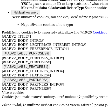
YSC
Registers a unique ID to keep statistics of what vid
Maximální doba skladování
: Relace
Typ
: Soubor cooki
Neklasifikované
0
Neklasifikované cookies jsou cookies, které máme v procesu kla
Nepoužíváme cookies tohoto typu
Prohlášení o cookies bylo naposledy aktualizováno 7/19/26
Cookiebo
[#IABV2_TITLE#]
[#IABV2_BODY_INTRO#]
[#IABV2_BODY_LEGITIMATE_INTEREST_INTRO#]
[#IABV2_BODY_PREFERENCE_INTRO#]
[#IABV2_LABEL_PURPOSES#]
[#IABV2_BODY_PURPOSES_INTRO#]
[#IABV2_BODY_PURPOSES#]
[#IABV2_LABEL_FEATURES#]
[#IABV2_BODY_FEATURES_INTRO#]
[#IABV2_BODY_FEATURES#]
[#IABV2_LABEL_PARTNERS#]
[#IABV2_BODY_PARTNERS_INTRO#]
[#IABV2_BODY_PARTNERS#]
Více o cookies
Cookies jsou malé textové soubory, které mohou být používány webový
Zákon uvádí, že můžeme ukládat cookies na vašem zařízení, pokud jso