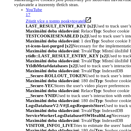
vydavatele a inzerenty třetích stran.
YouTube
17
Zjistit více o tomto poskytovateli
LAST_RESULT_ENTRY_KEY [x2]
Used to track user’
Maximální doba skladování
: Relace
Typ
: Soubor cooki
TESTCOOKIESENABLED [x2]
Used to track user’s in
Maximální doba skladování
: 1 den
Typ
: Soubor cookie
yt-icons-last-purged [x2]
Necessary for the implementatio
Maximální doba skladování
: Trvalé
Typ
: Místní úložišt
ytidb::LAST_RESULT_ENTRY_KEY [x2]
Used to trac
Maximální doba skladování
: Trvalé
Typ
: Místní úložišt
YtIdbMeta#databases [x2]
Used to track user’s interact
Maximální doba skladování
: Trvalé
Typ
: IndexedDB
__Secure-ROLLOUT_TOKEN
Used to track user’s int
Maximální doba skladování
: 180 dní
Typ
: Soubor cooki
__Secure-YEC
Stores the user's video player preferenc
Maximální doba skladování
: Relace
Typ
: Soubor cooki
__Secure-YNID
Used to track user’s interaction with em
Maximální doba skladování
: 180 dní
Typ
: Soubor cooki
LogsDatabaseV2:V#||LogsRequestsStore
Used to track 
Maximální doba skladování
: Trvalé
Typ
: IndexedDB
ServiceWorkerLogsDatabase#SWHealthLog
Necessary 
Maximální doba skladování
: Trvalé
Typ
: IndexedDB
VISITOR_INFO1_LIVE
Tries to estimate the users' ba
Maximální doba skladování
: 180 dní
Typ
: Soubor cooki