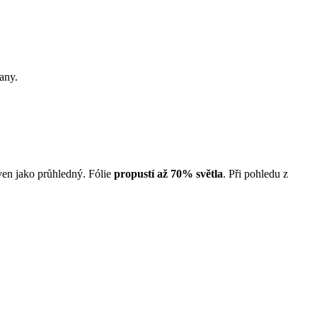
rany.
ven jako průhledný. Fólie
propustí až 70% světla
. Při pohledu z