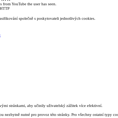
eos from YouTube the user has seen.
e HTTP
sifikování společně s poskytovateli jednotlivých cookies.
t
mi stránkami, aby učinily uživatelský zážitek více efektivní.
u nezbytně nutné pro provoz této stránky. Pro všechny ostatní typy co