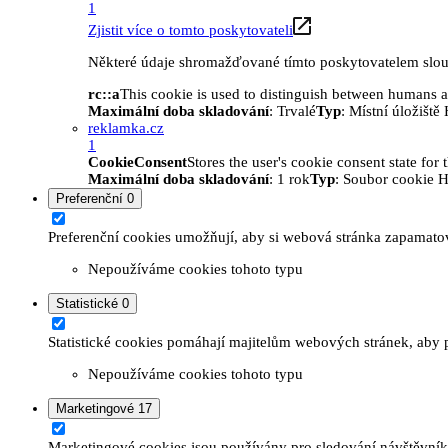
1
Zjistit více o tomto poskytovateli
Některé údaje shromažďované tímto poskytovatelem slouží
rc::a
This cookie is used to distinguish between humans and
Maximální doba skladování
: Trvalé
Typ
: Místní úložišt
reklamka.cz
1
CookieConsent
Stores the user's cookie consent state for
Maximální doba skladování
: 1 rok
Typ
: Soubor cookie 
Preferenční
0
Preferenční cookies umožňují, aby si webová stránka zapamatov
Nepoužíváme cookies tohoto typu
Statistické
0
Statistické cookies pomáhají majitelům webových stránek, aby p
Nepoužíváme cookies tohoto typu
Marketingové
17
Marketingové cookies jsou používány pro sledování návštěvníků 