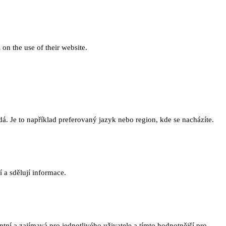
 on the use of their website.
. Je to například preferovaný jazyk nebo region, kde se nacházíte.
 a sdělují informace.
ní a zajímavá pro jednotlivého uživatele a tímto hodnotnější pro