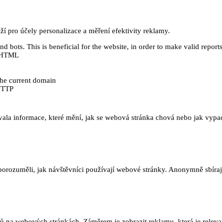
 pro účely personalizace a měření efektivity reklamy.
 bots. This is beneficial for the website, in order to make valid reports
ě HTML
 the current domain
HTTP
ala informace, které mění, jak se webová stránka chová nebo jak vypadá
orozuměli, jak návštěvníci používají webové stránky. Anonymně sbírají
na webových stránkách. Záměrem je zobrazit reklamu, která je relevant