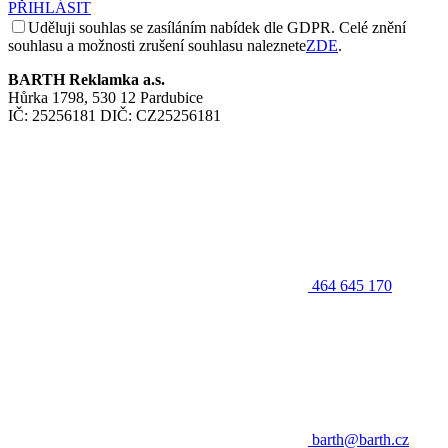
PŘIHLÁSIT
Uděluji souhlas se zasíláním nabídek dle GDPR. Celé znění
souhlasu a možnosti zrušení souhlasu naleznete
ZDE
.
BARTH Reklamka a.s.
Hůrka 1798, 530 12 Pardubice
IČ: 25256181 DIČ: CZ25256181
464 645 170
barth@barth.cz