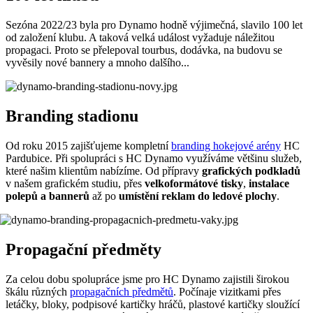
Sezóna 2022/23 byla pro Dynamo hodně výjimečná, slavilo 100 let
od založení klubu. A taková velká událost vyžaduje náležitou
propagaci. Proto se přelepoval tourbus, dodávka, na budovu se
vyvěsily nové bannery a mnoho dalšího...
Branding stadionu
Od roku 2015 zajišťujeme kompletní
branding hokejové arény
HC
Pardubice. Při spolupráci s HC Dynamo využíváme většinu služeb,
které našim klientům nabízíme. Od přípravy
grafických podkladů
v našem grafickém studiu, přes
velkoformátové tisky
,
instalace
polepů a bannerů
až po
umístění reklam do ledové plochy
.
Propagační předměty
Za celou dobu spolupráce jsme pro HC Dynamo zajistili širokou
škálu různých
propagačních předmětů
. Počínaje vizitkami přes
letáčky, bloky, podpisové kartičky hráčů, plastové kartičky sloužící