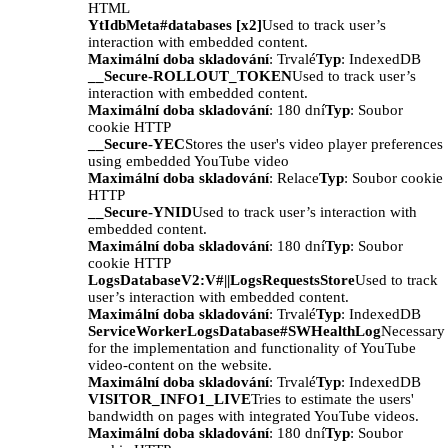
HTML
YtIdbMeta#databases [x2]
Used to track user’s
interaction with embedded content.
Maximální doba skladování
: Trvalé
Typ
: IndexedDB
__Secure-ROLLOUT_TOKEN
Used to track user’s
interaction with embedded content.
Maximální doba skladování
: 180 dní
Typ
: Soubor
cookie HTTP
__Secure-YEC
Stores the user's video player preferences
using embedded YouTube video
Maximální doba skladování
: Relace
Typ
: Soubor cookie
HTTP
__Secure-YNID
Used to track user’s interaction with
embedded content.
Maximální doba skladování
: 180 dní
Typ
: Soubor
cookie HTTP
LogsDatabaseV2:V#||LogsRequestsStore
Used to track
user’s interaction with embedded content.
Maximální doba skladování
: Trvalé
Typ
: IndexedDB
ServiceWorkerLogsDatabase#SWHealthLog
Necessary
for the implementation and functionality of YouTube
video-content on the website.
Maximální doba skladování
: Trvalé
Typ
: IndexedDB
VISITOR_INFO1_LIVE
Tries to estimate the users'
bandwidth on pages with integrated YouTube videos.
Maximální doba skladování
: 180 dní
Typ
: Soubor