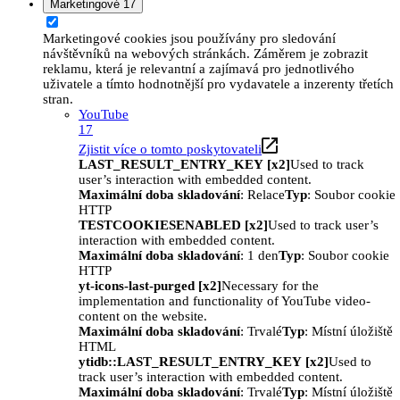
Marketingové
17
Marketingové cookies jsou používány pro sledování
návštěvníků na webových stránkách. Záměrem je zobrazit
reklamu, která je relevantní a zajímavá pro jednotlivého
uživatele a tímto hodnotnější pro vydavatele a inzerenty třetích
stran.
YouTube
17
Zjistit více o tomto poskytovateli
LAST_RESULT_ENTRY_KEY [x2]
Used to track
user’s interaction with embedded content.
Maximální doba skladování
: Relace
Typ
: Soubor cookie
HTTP
TESTCOOKIESENABLED [x2]
Used to track user’s
interaction with embedded content.
Maximální doba skladování
: 1 den
Typ
: Soubor cookie
HTTP
yt-icons-last-purged [x2]
Necessary for the
implementation and functionality of YouTube video-
content on the website.
Maximální doba skladování
: Trvalé
Typ
: Místní úložiště
HTML
ytidb::LAST_RESULT_ENTRY_KEY [x2]
Used to
track user’s interaction with embedded content.
Maximální doba skladování
: Trvalé
Typ
: Místní úložiště