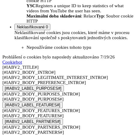
cookie HTTP
YSC
Registers a unique ID to keep statistics of what
videos from YouTube the user has seen.
Maximální doba skladování
: Relace
Typ
: Soubor cookie
HTTP
Neklasifikované
0
Neklasifikované cookies jsou cookies, které máme v procesu
klasifikování společně s poskytovateli jednotlivých cookies.
Nepoužíváme cookies tohoto typu
Prohlášení o cookies bylo naposledy aktualizováno 7/19/26
Cookiebot
[#IABV2_TITLE#]
[#IABV2_BODY_INTRO#]
[#IABV2_BODY_LEGITIMATE_INTEREST_INTRO#]
[#IABV2_BODY_PREFERENCE_INTRO#]
[#IABV2_LABEL_PURPOSES#]
[#IABV2_BODY_PURPOSES_INTRO#]
[#IABV2_BODY_PURPOSES#]
[#IABV2_LABEL_FEATURES#]
[#IABV2_BODY_FEATURES_INTRO#]
[#IABV2_BODY_FEATURES#]
[#IABV2_LABEL_PARTNERS#]
[#IABV2_BODY_PARTNERS_INTRO#]
[#IABV2_BODY_PARTNERS#]