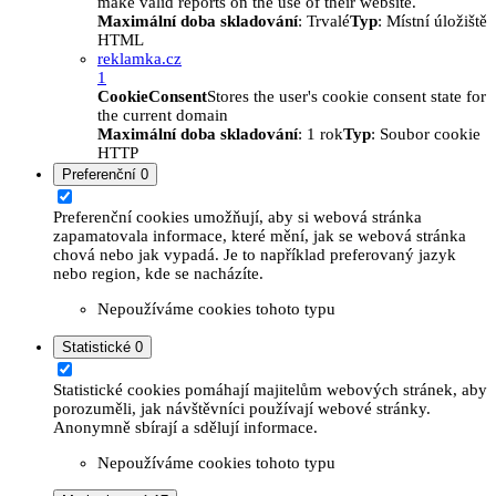
make valid reports on the use of their website.
Maximální doba skladování
: Trvalé
Typ
: Místní úložiště
HTML
reklamka.cz
1
CookieConsent
Stores the user's cookie consent state for
the current domain
Maximální doba skladování
: 1 rok
Typ
: Soubor cookie
HTTP
Preferenční
0
Preferenční cookies umožňují, aby si webová stránka
zapamatovala informace, které mění, jak se webová stránka
chová nebo jak vypadá. Je to například preferovaný jazyk
nebo region, kde se nacházíte.
Nepoužíváme cookies tohoto typu
Statistické
0
Statistické cookies pomáhají majitelům webových stránek, aby
porozuměli, jak návštěvníci používají webové stránky.
Anonymně sbírají a sdělují informace.
Nepoužíváme cookies tohoto typu