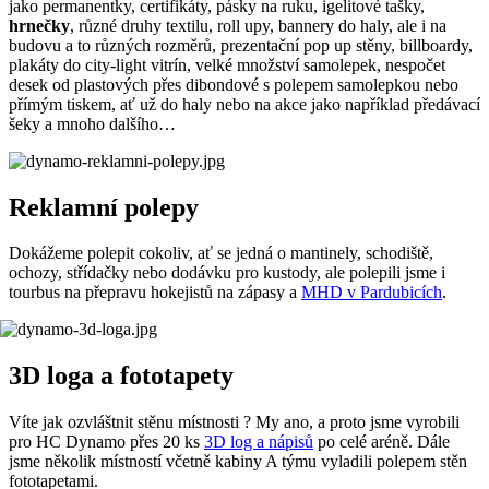
jako permanentky, certifikáty, pásky na ruku, igelitové tašky,
hrnečky
, různé druhy textilu, roll upy, bannery do haly, ale i na
budovu a to různých rozměrů, prezentační pop up stěny, billboardy,
plakáty do city-light vitrín, velké množství samolepek, nespočet
desek od plastových přes dibondové s polepem samolepkou nebo
přímým tiskem, ať už do haly nebo na akce jako například předávací
šeky a mnoho dalšího…
Reklamní polepy
Dokážeme polepit cokoliv, ať se jedná o mantinely, schodiště,
ochozy, střídačky nebo dodávku pro kustody, ale polepili jsme i
tourbus na přepravu hokejistů na zápasy a
MHD v Pardubicích
.
3D loga a fototapety
Víte jak ozvláštnit stěnu místnosti ? My ano, a proto jsme vyrobili
pro HC Dynamo přes 20 ks
3D log a nápisů
po celé aréně. Dále
jsme několik místností včetně kabiny A týmu vyladili polepem stěn
fototapetami.