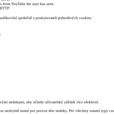
eos from YouTube the user has seen.
e HTTP
sifikování společně s poskytovateli jednotlivých cookies.
t
mi stránkami, aby učinily uživatelský zážitek více efektivní.
u nezbytně nutné pro provoz této stránky. Pro všechny ostatní typy co