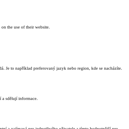
 on the use of their website.
. Je to například preferovaný jazyk nebo region, kde se nacházíte.
 a sdělují informace.
ní a zajímavá pro jednotlivého uživatele a tímto hodnotnější pro