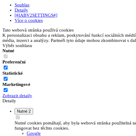
Souhlas
Detaily
[#IABV2SETTINGS#]
Více o cookies
Tato webová stránka používá cookies
K personalizaci obsahu a reklam, poskytování funkcí sociálních médií
média, inzerci a analýzy. Partneři tyto údaje mohou zkombinovat s dalš
Výběr souhlasu
Nutné
Preferenční
Statistické
Marketingové
Zobrazit detaily
Detaily
Nutné
2
Nutné cookies pomáhají, aby byla webová stránka použitelná t
fungovat bez těchto cookies.
Google