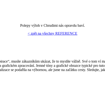
Polepy výloh v Chrudimi nás opravdu baví.
< zpět na všechny REFERENCE
pirace“, musíte zákazníkům ukázat, že to myslíte vážně. Své o tom ví 
grafickém zpracování. Jemné tóny a grafické obrazce typické pro tuto o
alizace se podařila na výbornou, ale jsme na začátku cesty. Sledujte, 