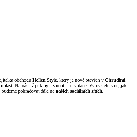
majitelka obchodu
Hellen Style
, který je nově otevřen v
Chrudimi
.
blast. Na nás už pak byla samotná instalace. Vymysleli jsme, jak
jak budeme pokračovat dále na
našich sociálních sítích.