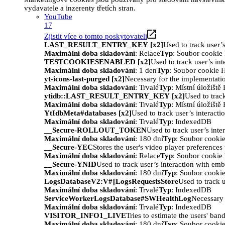
vydavatele a inzerenty třetích stran.
YouTube
17
Zjistit více o tomto poskytovateli
LAST_RESULT_ENTRY_KEY [x2]
Used to track user’
Maximální doba skladování
: Relace
Typ
: Soubor cooki
TESTCOOKIESENABLED [x2]
Used to track user’s in
Maximální doba skladování
: 1 den
Typ
: Soubor cookie
yt-icons-last-purged [x2]
Necessary for the implementatio
Maximální doba skladování
: Trvalé
Typ
: Místní úložišt
ytidb::LAST_RESULT_ENTRY_KEY [x2]
Used to trac
Maximální doba skladování
: Trvalé
Typ
: Místní úložišt
YtIdbMeta#databases [x2]
Used to track user’s interact
Maximální doba skladování
: Trvalé
Typ
: IndexedDB
__Secure-ROLLOUT_TOKEN
Used to track user’s int
Maximální doba skladování
: 180 dní
Typ
: Soubor cooki
__Secure-YEC
Stores the user's video player preferenc
Maximální doba skladování
: Relace
Typ
: Soubor cooki
__Secure-YNID
Used to track user’s interaction with em
Maximální doba skladování
: 180 dní
Typ
: Soubor cooki
LogsDatabaseV2:V#||LogsRequestsStore
Used to track 
Maximální doba skladování
: Trvalé
Typ
: IndexedDB
ServiceWorkerLogsDatabase#SWHealthLog
Necessary 
Maximální doba skladování
: Trvalé
Typ
: IndexedDB
VISITOR_INFO1_LIVE
Tries to estimate the users' ba
Maximální doba skladování
: 180 dní
Typ
: Soubor cooki