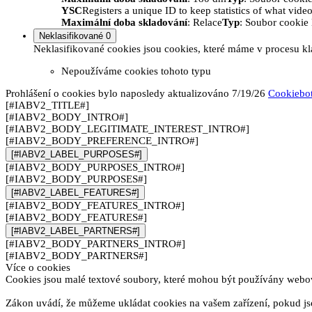
YSC
Registers a unique ID to keep statistics of what vid
Maximální doba skladování
: Relace
Typ
: Soubor cooki
Neklasifikované
0
Neklasifikované cookies jsou cookies, které máme v procesu kla
Nepoužíváme cookies tohoto typu
Prohlášení o cookies bylo naposledy aktualizováno 7/19/26
Cookiebo
[#IABV2_TITLE#]
[#IABV2_BODY_INTRO#]
[#IABV2_BODY_LEGITIMATE_INTEREST_INTRO#]
[#IABV2_BODY_PREFERENCE_INTRO#]
[#IABV2_LABEL_PURPOSES#]
[#IABV2_BODY_PURPOSES_INTRO#]
[#IABV2_BODY_PURPOSES#]
[#IABV2_LABEL_FEATURES#]
[#IABV2_BODY_FEATURES_INTRO#]
[#IABV2_BODY_FEATURES#]
[#IABV2_LABEL_PARTNERS#]
[#IABV2_BODY_PARTNERS_INTRO#]
[#IABV2_BODY_PARTNERS#]
Více o cookies
Cookies jsou malé textové soubory, které mohou být používány webový
Zákon uvádí, že můžeme ukládat cookies na vašem zařízení, pokud jso