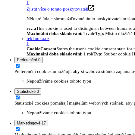
1
Zjistit více o tomto poskytovateli
Některé údaje shromažďované tímto poskytovatelem slouží
rc::a
This cookie is used to distinguish between humans and
Maximální doba skladování
: Trvalé
Typ
: Místní úložišt
reklamka.cz
1
CookieConsent
Stores the user's cookie consent state for
Maximální doba skladování
: 1 rok
Typ
: Soubor cookie 
Preferenční
0
Preferenční cookies umožňují, aby si webová stránka zapamatov
Nepoužíváme cookies tohoto typu
Statistické
0
Statistické cookies pomáhají majitelům webových stránek, aby p
Nepoužíváme cookies tohoto typu
Marketingové
17
Marketingové cookies jsou používány pro sledování návštěvníků 