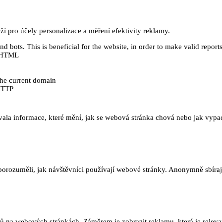
 pro účely personalizace a měření efektivity reklamy.
 bots. This is beneficial for the website, in order to make valid reports
ě HTML
 the current domain
HTTP
ala informace, které mění, jak se webová stránka chová nebo jak vypadá
orozuměli, jak návštěvníci používají webové stránky. Anonymně sbírají
na webových stránkách. Záměrem je zobrazit reklamu, která je relevant