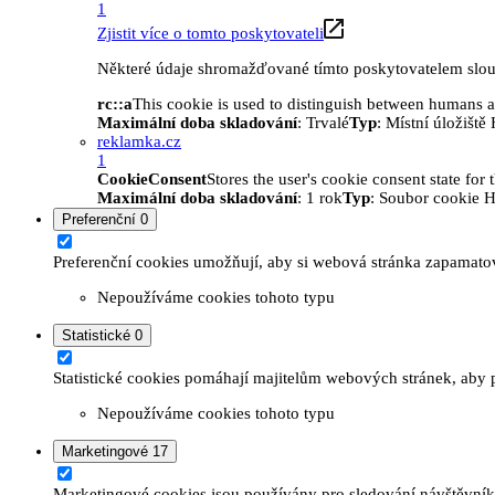
1
Zjistit více o tomto poskytovateli
Některé údaje shromažďované tímto poskytovatelem slouží
rc::a
This cookie is used to distinguish between humans and
Maximální doba skladování
: Trvalé
Typ
: Místní úložišt
reklamka.cz
1
CookieConsent
Stores the user's cookie consent state for
Maximální doba skladování
: 1 rok
Typ
: Soubor cookie 
Preferenční
0
Preferenční cookies umožňují, aby si webová stránka zapamatov
Nepoužíváme cookies tohoto typu
Statistické
0
Statistické cookies pomáhají majitelům webových stránek, aby p
Nepoužíváme cookies tohoto typu
Marketingové
17
Marketingové cookies jsou používány pro sledování návštěvníků 