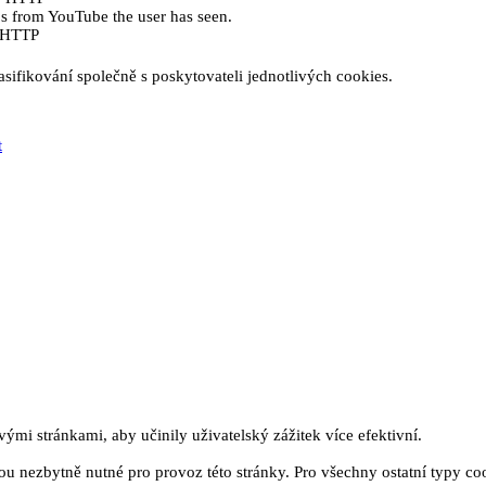
eos from YouTube the user has seen.
e HTTP
sifikování společně s poskytovateli jednotlivých cookies.
t
mi stránkami, aby učinily uživatelský zážitek více efektivní.
u nezbytně nutné pro provoz této stránky. Pro všechny ostatní typy co