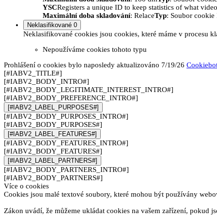
YSC
Registers a unique ID to keep statistics of what vid
Maximální doba skladování
: Relace
Typ
: Soubor cooki
Neklasifikované
0
Neklasifikované cookies jsou cookies, které máme v procesu kla
Nepoužíváme cookies tohoto typu
Prohlášení o cookies bylo naposledy aktualizováno 7/19/26
Cookiebo
[#IABV2_TITLE#]
[#IABV2_BODY_INTRO#]
[#IABV2_BODY_LEGITIMATE_INTEREST_INTRO#]
[#IABV2_BODY_PREFERENCE_INTRO#]
[#IABV2_LABEL_PURPOSES#]
[#IABV2_BODY_PURPOSES_INTRO#]
[#IABV2_BODY_PURPOSES#]
[#IABV2_LABEL_FEATURES#]
[#IABV2_BODY_FEATURES_INTRO#]
[#IABV2_BODY_FEATURES#]
[#IABV2_LABEL_PARTNERS#]
[#IABV2_BODY_PARTNERS_INTRO#]
[#IABV2_BODY_PARTNERS#]
Více o cookies
Cookies jsou malé textové soubory, které mohou být používány webový
Zákon uvádí, že můžeme ukládat cookies na vašem zařízení, pokud jso