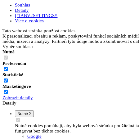
Souhlas
Detaily
[#IABV2SETTINGS#]
Více o cookies
Tato webová stránka používá cookies
K personalizaci obsahu a reklam, poskytování funkcí sociálních médií
média, inzerci a analýzy. Partneři tyto údaje mohou zkombinovat s dalš
Výběr souhlasu
Nutné
Preferenční
Statistické
Marketingové
Zobrazit detaily
Detaily
Nutné
2
Nutné cookies pomáhají, aby byla webová stránka použitelná t
fungovat bez těchto cookies.
Google