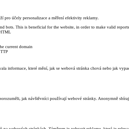
 pro účely personalizace a měření efektivity reklamy.
 bots. This is beneficial for the website, in order to make valid reports
ě HTML
 the current domain
HTTP
ala informace, které mění, jak se webová stránka chová nebo jak vypadá
orozuměli, jak návštěvníci používají webové stránky. Anonymně sbírají
na webových stránkách. Záměrem je zobrazit reklamu, která je relevant