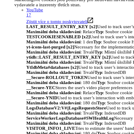
vydavatele a inzerenty třetích stran.
YouTube
17
Zjistit více o tomto poskytovateli
LAST_RESULT_ENTRY_KEY [x2]
Used to track user’
Maximální doba skladování
: Relace
Typ
: Soubor cooki
TESTCOOKIESENABLED [x2]
Used to track user’s in
Maximální doba skladování
: 1 den
Typ
: Soubor cookie
yt-icons-last-purged [x2]
Necessary for the implementatio
Maximální doba skladování
: Trvalé
Typ
: Místní úložišt
ytidb::LAST_RESULT_ENTRY_KEY [x2]
Used to trac
Maximální doba skladování
: Trvalé
Typ
: Místní úložišt
YtIdbMeta#databases [x2]
Used to track user’s interact
Maximální doba skladování
: Trvalé
Typ
: IndexedDB
__Secure-ROLLOUT_TOKEN
Used to track user’s int
Maximální doba skladování
: 180 dní
Typ
: Soubor cooki
__Secure-YEC
Stores the user's video player preferenc
Maximální doba skladování
: Relace
Typ
: Soubor cooki
__Secure-YNID
Used to track user’s interaction with em
Maximální doba skladování
: 180 dní
Typ
: Soubor cooki
LogsDatabaseV2:V#||LogsRequestsStore
Used to track 
Maximální doba skladování
: Trvalé
Typ
: IndexedDB
ServiceWorkerLogsDatabase#SWHealthLog
Necessary 
Maximální doba skladování
: Trvalé
Typ
: IndexedDB
VISITOR_INFO1_LIVE
Tries to estimate the users' ba
Maximální doba skladování
: 180 dní
Typ
: Soubor cooki