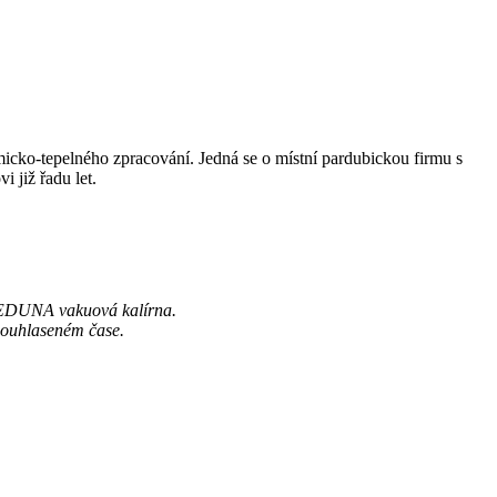
micko-tepelného zpracování. Jedná se o místní pardubickou firmu s
i již řadu let.
MEDUNA vakuová kalírna.
dsouhlaseném čase.