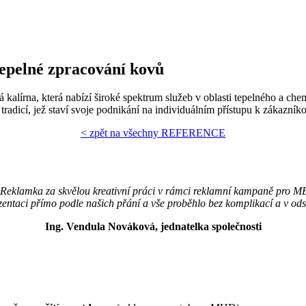
epelné zpracování kovů
kalírna, která nabízí široké spektrum služeb v oblasti tepelného a che
tradicí, jež staví svoje podnikání na individuálním přístupu k zákazníkov
< zpět na všechny REFERENCE
klamka za skvělou kreativní práci v rámci reklamní kampaně pro 
zentaci přímo podle našich přání a vše proběhlo bez komplikací a v o
Ing. Vendula Nováková, jednatelka společnosti