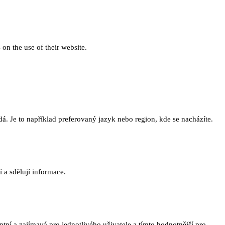
 on the use of their website.
. Je to například preferovaný jazyk nebo region, kde se nacházíte.
 a sdělují informace.
ní a zajímavá pro jednotlivého uživatele a tímto hodnotnější pro