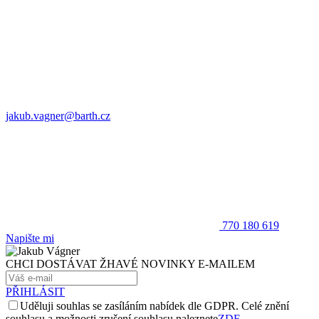
jakub.vagner@barth.cz
770 180 619
Napište mi
CHCI DOSTÁVAT ŽHAVÉ NOVINKY E-MAILEM
PŘIHLÁSIT
Uděluji souhlas se zasíláním nabídek dle GDPR. Celé znění
souhlasu a možnosti zrušení souhlasu naleznete
ZDE
.