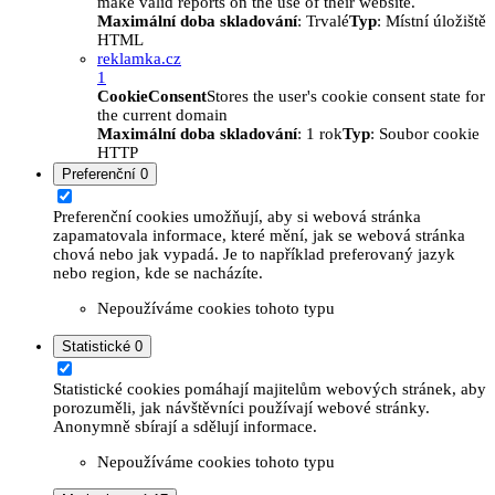
make valid reports on the use of their website.
Maximální doba skladování
: Trvalé
Typ
: Místní úložiště
HTML
reklamka.cz
1
CookieConsent
Stores the user's cookie consent state for
the current domain
Maximální doba skladování
: 1 rok
Typ
: Soubor cookie
HTTP
Preferenční
0
Preferenční cookies umožňují, aby si webová stránka
zapamatovala informace, které mění, jak se webová stránka
chová nebo jak vypadá. Je to například preferovaný jazyk
nebo region, kde se nacházíte.
Nepoužíváme cookies tohoto typu
Statistické
0
Statistické cookies pomáhají majitelům webových stránek, aby
porozuměli, jak návštěvníci používají webové stránky.
Anonymně sbírají a sdělují informace.
Nepoužíváme cookies tohoto typu