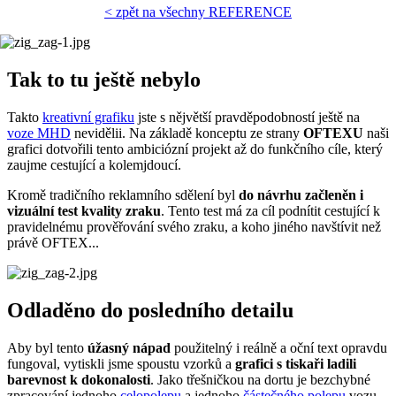
< zpět na všechny REFERENCE
Tak to tu ještě nebylo
Takto
kreativní grafiku
jste s nějvětší pravděpodobností ještě na
voze MHD
nevidělii. Na základě konceptu ze strany
OFTEXU
naši
grafici dotvořili tento ambiciózní projekt až do funkčního cíle, který
zaujme cestující a kolemjdoucí.
Kromě tradičního reklamního sdělení byl
do návrhu začleněn i
vizuální test kvality zraku
. Tento test má za cíl podnítit cestující k
pravidelnému prověřování svého zraku, a koho jiného navštívit než
právě OFTEX...
Odladěno do posledního detailu
Aby byl tento
úžasný nápad
použitelný i reálně a oční text opravdu
fungoval, vytiskli jsme spoustu vzorků a
grafici s tiskaři ladili
barevnost k dokonalosti
. Jako třešničkou na dortu je bezchybné
zpracování jednoho
celopolepu
a jednoho
částečného polepu
vozu