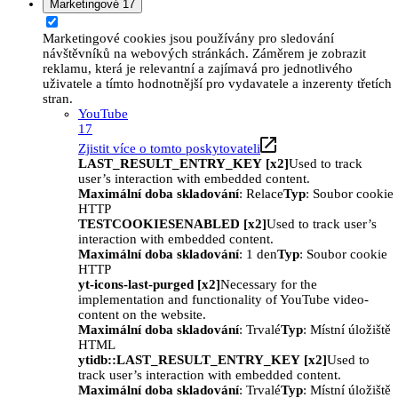
Marketingové
17
Marketingové cookies jsou používány pro sledování
návštěvníků na webových stránkách. Záměrem je zobrazit
reklamu, která je relevantní a zajímavá pro jednotlivého
uživatele a tímto hodnotnější pro vydavatele a inzerenty třetích
stran.
YouTube
17
Zjistit více o tomto poskytovateli
LAST_RESULT_ENTRY_KEY [x2]
Used to track
user’s interaction with embedded content.
Maximální doba skladování
: Relace
Typ
: Soubor cookie
HTTP
TESTCOOKIESENABLED [x2]
Used to track user’s
interaction with embedded content.
Maximální doba skladování
: 1 den
Typ
: Soubor cookie
HTTP
yt-icons-last-purged [x2]
Necessary for the
implementation and functionality of YouTube video-
content on the website.
Maximální doba skladování
: Trvalé
Typ
: Místní úložiště
HTML
ytidb::LAST_RESULT_ENTRY_KEY [x2]
Used to
track user’s interaction with embedded content.
Maximální doba skladování
: Trvalé
Typ
: Místní úložiště