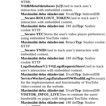
HTML
YtIdbMeta#databases [x2]
Used to track user’s
interaction with embedded content.
Maximální doba skladování
: Trvalé
Typ
: IndexedDB
__Secure-ROLLOUT_TOKEN
Used to track user’s
interaction with embedded content.
Maximální doba skladování
: 180 dní
Typ
: Soubor
cookie HTTP
__Secure-YEC
Stores the user's video player preferences
using embedded YouTube video
Maximální doba skladování
: Relace
Typ
: Soubor cookie
HTTP
__Secure-YNID
Used to track user’s interaction with
embedded content.
Maximální doba skladování
: 180 dní
Typ
: Soubor
cookie HTTP
LogsDatabaseV2:V#||LogsRequestsStore
Used to track
user’s interaction with embedded content.
Maximální doba skladování
: Trvalé
Typ
: IndexedDB
ServiceWorkerLogsDatabase#SWHealthLog
Necessary
for the implementation and functionality of YouTube
video-content on the website.
Maximální doba skladování
: Trvalé
Typ
: IndexedDB
VISITOR_INFO1_LIVE
Tries to estimate the users'
bandwidth on pages with integrated YouTube videos.
Maximální doba skladování
: 180 dní
Typ
: Soubor