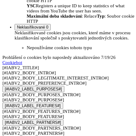
cookie HTTP
YSC
Registers a unique ID to keep statistics of what
videos from YouTube the user has seen.
Maximální doba skladování
: Relace
Typ
: Soubor cookie
HTTP
Neklasifikované
0
Neklasifikované cookies jsou cookies, které máme v procesu
klasifikování společně s poskytovateli jednotlivých cookies.
Nepoužíváme cookies tohoto typu
Prohlášení o cookies bylo naposledy aktualizováno 7/19/26
Cookiebot
[#IABV2_TITLE#]
[#IABV2_BODY_INTRO#]
[#IABV2_BODY_LEGITIMATE_INTEREST_INTRO#]
[#IABV2_BODY_PREFERENCE_INTRO#]
[#IABV2_LABEL_PURPOSES#]
[#IABV2_BODY_PURPOSES_INTRO#]
[#IABV2_BODY_PURPOSES#]
[#IABV2_LABEL_FEATURES#]
[#IABV2_BODY_FEATURES_INTRO#]
[#IABV2_BODY_FEATURES#]
[#IABV2_LABEL_PARTNERS#]
[#IABV2_BODY_PARTNERS_INTRO#]
[#IABV2_BODY_PARTNERS#]