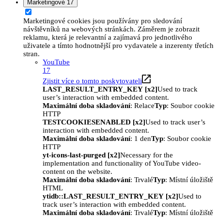
Marketingové
17
Marketingové cookies jsou používány pro sledování
návštěvníků na webových stránkách. Záměrem je zobrazit
reklamu, která je relevantní a zajímavá pro jednotlivého
uživatele a tímto hodnotnější pro vydavatele a inzerenty třetích
stran.
YouTube
17
Zjistit více o tomto poskytovateli
LAST_RESULT_ENTRY_KEY [x2]
Used to track
user’s interaction with embedded content.
Maximální doba skladování
: Relace
Typ
: Soubor cookie
HTTP
TESTCOOKIESENABLED [x2]
Used to track user’s
interaction with embedded content.
Maximální doba skladování
: 1 den
Typ
: Soubor cookie
HTTP
yt-icons-last-purged [x2]
Necessary for the
implementation and functionality of YouTube video-
content on the website.
Maximální doba skladování
: Trvalé
Typ
: Místní úložiště
HTML
ytidb::LAST_RESULT_ENTRY_KEY [x2]
Used to
track user’s interaction with embedded content.
Maximální doba skladování
: Trvalé
Typ
: Místní úložiště