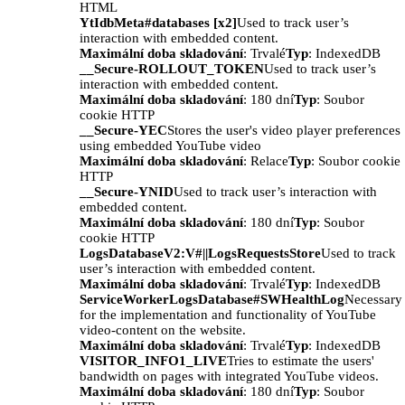
HTML
YtIdbMeta#databases [x2]
Used to track user’s
interaction with embedded content.
Maximální doba skladování
: Trvalé
Typ
: IndexedDB
__Secure-ROLLOUT_TOKEN
Used to track user’s
interaction with embedded content.
Maximální doba skladování
: 180 dní
Typ
: Soubor
cookie HTTP
__Secure-YEC
Stores the user's video player preferences
using embedded YouTube video
Maximální doba skladování
: Relace
Typ
: Soubor cookie
HTTP
__Secure-YNID
Used to track user’s interaction with
embedded content.
Maximální doba skladování
: 180 dní
Typ
: Soubor
cookie HTTP
LogsDatabaseV2:V#||LogsRequestsStore
Used to track
user’s interaction with embedded content.
Maximální doba skladování
: Trvalé
Typ
: IndexedDB
ServiceWorkerLogsDatabase#SWHealthLog
Necessary
for the implementation and functionality of YouTube
video-content on the website.
Maximální doba skladování
: Trvalé
Typ
: IndexedDB
VISITOR_INFO1_LIVE
Tries to estimate the users'
bandwidth on pages with integrated YouTube videos.
Maximální doba skladování
: 180 dní
Typ
: Soubor