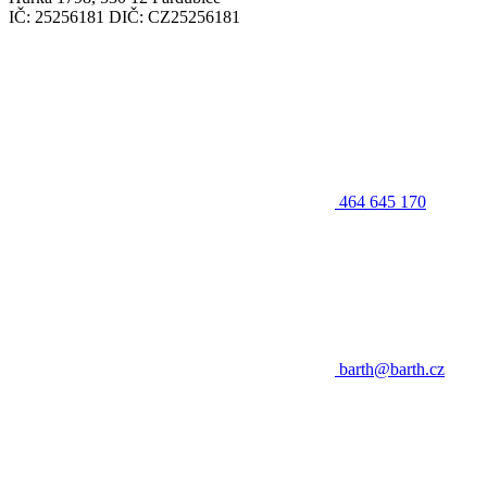
IČ: 25256181 DIČ: CZ25256181
464 645 170
barth@barth.cz