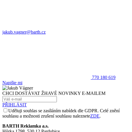
jakub.vagner@barth.cz
770 180 619
Napište mi
CHCI DOSTÁVAT ŽHAVÉ NOVINKY E-MAILEM
PŘIHLÁSIT
Uděluji souhlas se zasíláním nabídek dle GDPR. Celé znění
souhlasu a možnosti zrušení souhlasu naleznete
ZDE
.
BARTH Reklamka a.s.
Hůrka 1798, 530 12 Pardubice