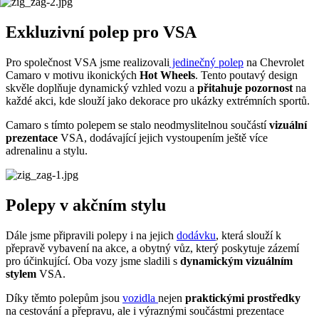
Exkluzivní polep pro VSA
Pro společnost VSA jsme realizovali
jedinečný polep
na Chevrolet
Camaro v motivu ikonických
Hot Wheels
. Tento poutavý design
skvěle doplňuje dynamický vzhled vozu a
přitahuje pozornost
na
každé akci, kde slouží jako dekorace pro ukázky extrémních sportů.
Camaro s tímto polepem se stalo neodmyslitelnou součástí
vizuální
prezentace
VSA, dodávající jejich vystoupením ještě více
adrenalinu a stylu.
Polepy v akčním stylu
Dále jsme připravili polepy i na jejich
dodávku
, která slouží k
přepravě vybavení na akce, a obytný vůz, který poskytuje zázemí
pro účinkující. Oba vozy jsme sladili s
dynamickým vizuálním
stylem
VSA.
Díky těmto polepům jsou
vozidla
nejen
praktickými prostředky
na cestování a přepravu, ale i výraznými součástmi prezentace