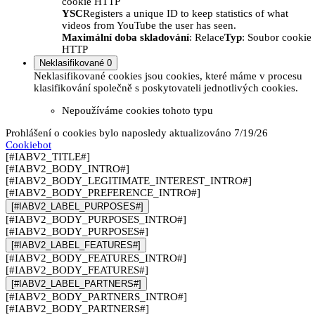
cookie HTTP
YSC
Registers a unique ID to keep statistics of what
videos from YouTube the user has seen.
Maximální doba skladování
: Relace
Typ
: Soubor cookie
HTTP
Neklasifikované
0
Neklasifikované cookies jsou cookies, které máme v procesu
klasifikování společně s poskytovateli jednotlivých cookies.
Nepoužíváme cookies tohoto typu
Prohlášení o cookies bylo naposledy aktualizováno 7/19/26
Cookiebot
[#IABV2_TITLE#]
[#IABV2_BODY_INTRO#]
[#IABV2_BODY_LEGITIMATE_INTEREST_INTRO#]
[#IABV2_BODY_PREFERENCE_INTRO#]
[#IABV2_LABEL_PURPOSES#]
[#IABV2_BODY_PURPOSES_INTRO#]
[#IABV2_BODY_PURPOSES#]
[#IABV2_LABEL_FEATURES#]
[#IABV2_BODY_FEATURES_INTRO#]
[#IABV2_BODY_FEATURES#]
[#IABV2_LABEL_PARTNERS#]
[#IABV2_BODY_PARTNERS_INTRO#]
[#IABV2_BODY_PARTNERS#]