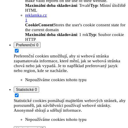
make valid reports on the use of their website.
Maximální doba skladování
: Trvalé
Typ
: Místní úložiště
HTML
reklamka.cz
1
CookieConsent
Stores the user's cookie consent state for
the current domain
Maximální doba skladování
: 1 rok
Typ
: Soubor cookie
HTTP
Preferenční
0
Preferenční cookies umožňují, aby si webová stránka
zapamatovala informace, které mění, jak se webová stránka
chová nebo jak vypadá. Je to například preferovaný jazyk
nebo region, kde se nacházíte.
Nepoužíváme cookies tohoto typu
Statistické
0
Statistické cookies pomáhají majitelům webových stránek, aby
porozuměli, jak návštěvníci používají webové stránky.
Anonymně sbírají a sdělují informace.
Nepoužíváme cookies tohoto typu