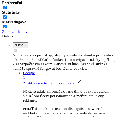
Preferenční
Statistické
Marketingové
Zobrazit detaily
Detaily
Nutné
2
Nutné cookies pomáhají, aby byla webová stránka použitelná
tak, že umožní základní funkce jako navigace stránky a přístup
k zabezpečeným sekcím webové stránky. Webová stránka
nemůže správně fungovat bez těchto cookies.
Google
1
Zjistit více o tomto poskytovateli
Některé údaje shromažďované tímto poskytovatelem
slouží pro účely personalizace a měření efektivity
reklamy.
rc::a
This cookie is used to distinguish between humans
and bots. This is beneficial for the website, in order to