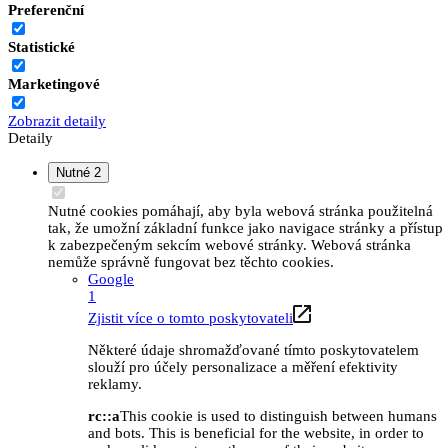
Preferenční
Statistické
Marketingové
Zobrazit detaily
Detaily
Nutné
2
Nutné cookies pomáhají, aby byla webová stránka použitelná
tak, že umožní základní funkce jako navigace stránky a přístup
k zabezpečeným sekcím webové stránky. Webová stránka
nemůže správně fungovat bez těchto cookies.
Google
1
Zjistit více o tomto poskytovateli
Některé údaje shromažďované tímto poskytovatelem
slouží pro účely personalizace a měření efektivity
reklamy.
rc::a
This cookie is used to distinguish between humans
and bots. This is beneficial for the website, in order to