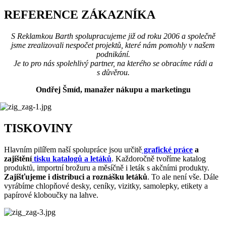
REFERENCE ZÁKAZNÍKA
S Reklamkou Barth spolupracujeme již od roku 2006 a společně
jsme zrealizovali nespočet projektů, které nám pomohly v našem
podnikání.
Je to pro nás spolehlivý partner, na kterého se obracíme rádi a
s důvěrou.
Ondřej Šmíd, manažer nákupu a marketingu
TISKOVINY
Hlavním pilířem naší spolupráce jsou určitě
grafické práce
a
zajištění
tisku katalogů a letáků
. Každoročně tvoříme katalog
produktů, importní brožuru a měsíčně i leták s akčními produkty.
Zajišťujeme i distribuci a roznášku letáků
. To ale není vše. Dále
vyrábíme chlopňové desky, ceníky, vizitky, samolepky, etikety a
papírové kloboučky na lahve.