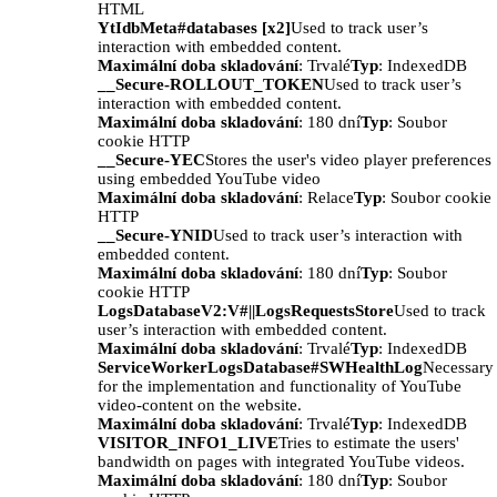
HTML
YtIdbMeta#databases [x2]
Used to track user’s
interaction with embedded content.
Maximální doba skladování
: Trvalé
Typ
: IndexedDB
__Secure-ROLLOUT_TOKEN
Used to track user’s
interaction with embedded content.
Maximální doba skladování
: 180 dní
Typ
: Soubor
cookie HTTP
__Secure-YEC
Stores the user's video player preferences
using embedded YouTube video
Maximální doba skladování
: Relace
Typ
: Soubor cookie
HTTP
__Secure-YNID
Used to track user’s interaction with
embedded content.
Maximální doba skladování
: 180 dní
Typ
: Soubor
cookie HTTP
LogsDatabaseV2:V#||LogsRequestsStore
Used to track
user’s interaction with embedded content.
Maximální doba skladování
: Trvalé
Typ
: IndexedDB
ServiceWorkerLogsDatabase#SWHealthLog
Necessary
for the implementation and functionality of YouTube
video-content on the website.
Maximální doba skladování
: Trvalé
Typ
: IndexedDB
VISITOR_INFO1_LIVE
Tries to estimate the users'
bandwidth on pages with integrated YouTube videos.
Maximální doba skladování
: 180 dní
Typ
: Soubor