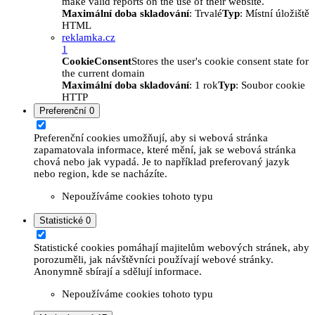
make valid reports on the use of their website.
Maximální doba skladování
: Trvalé
Typ
: Místní úložiště
HTML
reklamka.cz
1
CookieConsent
Stores the user's cookie consent state for
the current domain
Maximální doba skladování
: 1 rok
Typ
: Soubor cookie
HTTP
Preferenční
0
Preferenční cookies umožňují, aby si webová stránka
zapamatovala informace, které mění, jak se webová stránka
chová nebo jak vypadá. Je to například preferovaný jazyk
nebo region, kde se nacházíte.
Nepoužíváme cookies tohoto typu
Statistické
0
Statistické cookies pomáhají majitelům webových stránek, aby
porozuměli, jak návštěvníci používají webové stránky.
Anonymně sbírají a sdělují informace.
Nepoužíváme cookies tohoto typu