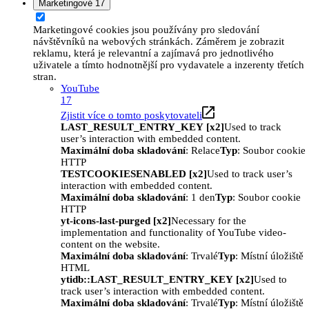
Marketingové
17
Marketingové cookies jsou používány pro sledování
návštěvníků na webových stránkách. Záměrem je zobrazit
reklamu, která je relevantní a zajímavá pro jednotlivého
uživatele a tímto hodnotnější pro vydavatele a inzerenty třetích
stran.
YouTube
17
Zjistit více o tomto poskytovateli
LAST_RESULT_ENTRY_KEY [x2]
Used to track
user’s interaction with embedded content.
Maximální doba skladování
: Relace
Typ
: Soubor cookie
HTTP
TESTCOOKIESENABLED [x2]
Used to track user’s
interaction with embedded content.
Maximální doba skladování
: 1 den
Typ
: Soubor cookie
HTTP
yt-icons-last-purged [x2]
Necessary for the
implementation and functionality of YouTube video-
content on the website.
Maximální doba skladování
: Trvalé
Typ
: Místní úložiště
HTML
ytidb::LAST_RESULT_ENTRY_KEY [x2]
Used to
track user’s interaction with embedded content.
Maximální doba skladování
: Trvalé
Typ
: Místní úložiště