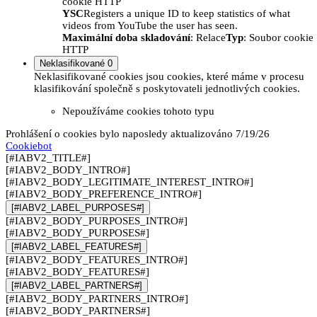
cookie HTTP
YSC
Registers a unique ID to keep statistics of what
videos from YouTube the user has seen.
Maximální doba skladování
: Relace
Typ
: Soubor cookie
HTTP
Neklasifikované
0
Neklasifikované cookies jsou cookies, které máme v procesu
klasifikování společně s poskytovateli jednotlivých cookies.
Nepoužíváme cookies tohoto typu
Prohlášení o cookies bylo naposledy aktualizováno 7/19/26
Cookiebot
[#IABV2_TITLE#]
[#IABV2_BODY_INTRO#]
[#IABV2_BODY_LEGITIMATE_INTEREST_INTRO#]
[#IABV2_BODY_PREFERENCE_INTRO#]
[#IABV2_LABEL_PURPOSES#]
[#IABV2_BODY_PURPOSES_INTRO#]
[#IABV2_BODY_PURPOSES#]
[#IABV2_LABEL_FEATURES#]
[#IABV2_BODY_FEATURES_INTRO#]
[#IABV2_BODY_FEATURES#]
[#IABV2_LABEL_PARTNERS#]
[#IABV2_BODY_PARTNERS_INTRO#]
[#IABV2_BODY_PARTNERS#]