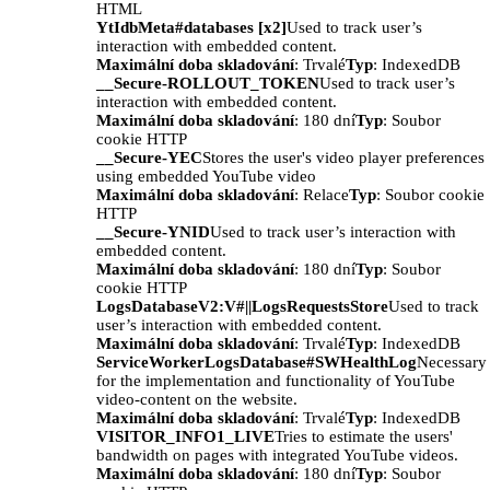
HTML
YtIdbMeta#databases [x2]
Used to track user’s
interaction with embedded content.
Maximální doba skladování
: Trvalé
Typ
: IndexedDB
__Secure-ROLLOUT_TOKEN
Used to track user’s
interaction with embedded content.
Maximální doba skladování
: 180 dní
Typ
: Soubor
cookie HTTP
__Secure-YEC
Stores the user's video player preferences
using embedded YouTube video
Maximální doba skladování
: Relace
Typ
: Soubor cookie
HTTP
__Secure-YNID
Used to track user’s interaction with
embedded content.
Maximální doba skladování
: 180 dní
Typ
: Soubor
cookie HTTP
LogsDatabaseV2:V#||LogsRequestsStore
Used to track
user’s interaction with embedded content.
Maximální doba skladování
: Trvalé
Typ
: IndexedDB
ServiceWorkerLogsDatabase#SWHealthLog
Necessary
for the implementation and functionality of YouTube
video-content on the website.
Maximální doba skladování
: Trvalé
Typ
: IndexedDB
VISITOR_INFO1_LIVE
Tries to estimate the users'
bandwidth on pages with integrated YouTube videos.
Maximální doba skladování
: 180 dní
Typ
: Soubor