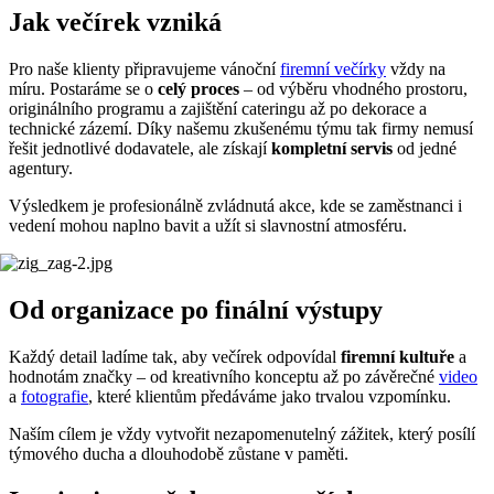
Jak večírek vzniká
Pro naše klienty připravujeme vánoční
firemní večírky
vždy na
míru. Postaráme se o
celý proces
– od výběru vhodného prostoru,
originálního programu a zajištění cateringu až po dekorace a
technické zázemí. Díky našemu zkušenému týmu tak firmy nemusí
řešit jednotlivé dodavatele, ale získají
kompletní servis
od jedné
agentury.
Výsledkem je profesionálně zvládnutá akce, kde se zaměstnanci i
vedení mohou naplno bavit a užít si slavnostní atmosféru.
Od organizace po finální výstupy
Každý detail ladíme tak, aby večírek odpovídal
firemní kultuře
a
hodnotám značky – od kreativního konceptu až po závěrečné
video
a
fotografie
, které klientům předáváme jako trvalou vzpomínku.
Naším cílem je vždy vytvořit nezapomenutelný zážitek, který posílí
týmového ducha a dlouhodobě zůstane v paměti.