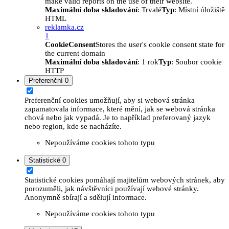
make valid reports on the use of their website.
Maximální doba skladování
: Trvalé
Typ
: Místní úložiště
HTML
reklamka.cz
1
CookieConsent
Stores the user's cookie consent state for
the current domain
Maximální doba skladování
: 1 rok
Typ
: Soubor cookie
HTTP
Preferenční
0
Preferenční cookies umožňují, aby si webová stránka
zapamatovala informace, které mění, jak se webová stránka
chová nebo jak vypadá. Je to například preferovaný jazyk
nebo region, kde se nacházíte.
Nepoužíváme cookies tohoto typu
Statistické
0
Statistické cookies pomáhají majitelům webových stránek, aby
porozuměli, jak návštěvníci používají webové stránky.
Anonymně sbírají a sdělují informace.
Nepoužíváme cookies tohoto typu