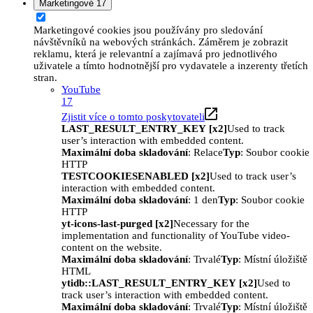
Marketingové
17
Marketingové cookies jsou používány pro sledování
návštěvníků na webových stránkách. Záměrem je zobrazit
reklamu, která je relevantní a zajímavá pro jednotlivého
uživatele a tímto hodnotnější pro vydavatele a inzerenty třetích
stran.
YouTube
17
Zjistit více o tomto poskytovateli
LAST_RESULT_ENTRY_KEY [x2]
Used to track
user’s interaction with embedded content.
Maximální doba skladování
: Relace
Typ
: Soubor cookie
HTTP
TESTCOOKIESENABLED [x2]
Used to track user’s
interaction with embedded content.
Maximální doba skladování
: 1 den
Typ
: Soubor cookie
HTTP
yt-icons-last-purged [x2]
Necessary for the
implementation and functionality of YouTube video-
content on the website.
Maximální doba skladování
: Trvalé
Typ
: Místní úložiště
HTML
ytidb::LAST_RESULT_ENTRY_KEY [x2]
Used to
track user’s interaction with embedded content.
Maximální doba skladování
: Trvalé
Typ
: Místní úložiště