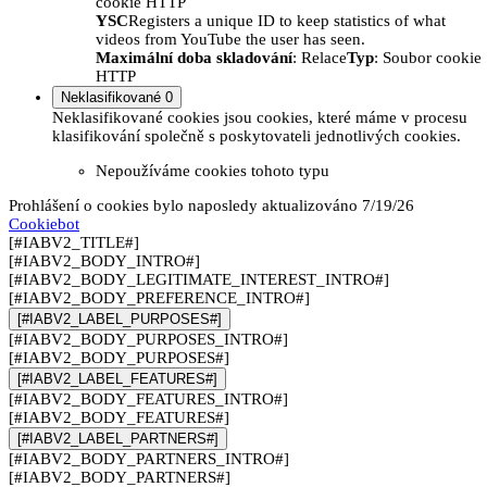
cookie HTTP
YSC
Registers a unique ID to keep statistics of what
videos from YouTube the user has seen.
Maximální doba skladování
: Relace
Typ
: Soubor cookie
HTTP
Neklasifikované
0
Neklasifikované cookies jsou cookies, které máme v procesu
klasifikování společně s poskytovateli jednotlivých cookies.
Nepoužíváme cookies tohoto typu
Prohlášení o cookies bylo naposledy aktualizováno 7/19/26
Cookiebot
[#IABV2_TITLE#]
[#IABV2_BODY_INTRO#]
[#IABV2_BODY_LEGITIMATE_INTEREST_INTRO#]
[#IABV2_BODY_PREFERENCE_INTRO#]
[#IABV2_LABEL_PURPOSES#]
[#IABV2_BODY_PURPOSES_INTRO#]
[#IABV2_BODY_PURPOSES#]
[#IABV2_LABEL_FEATURES#]
[#IABV2_BODY_FEATURES_INTRO#]
[#IABV2_BODY_FEATURES#]
[#IABV2_LABEL_PARTNERS#]
[#IABV2_BODY_PARTNERS_INTRO#]
[#IABV2_BODY_PARTNERS#]