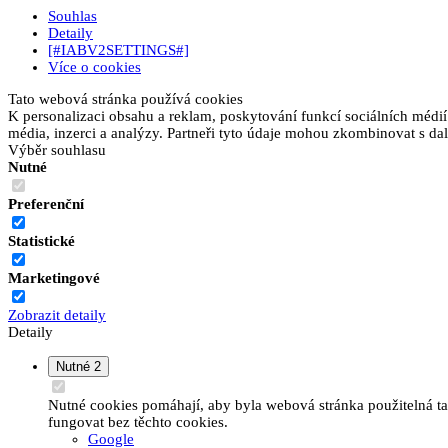
Souhlas
Detaily
[#IABV2SETTINGS#]
Více o cookies
Tato webová stránka používá cookies
K personalizaci obsahu a reklam, poskytování funkcí sociálních médií
média, inzerci a analýzy. Partneři tyto údaje mohou zkombinovat s dalš
Výběr souhlasu
Nutné
Preferenční
Statistické
Marketingové
Zobrazit detaily
Detaily
Nutné
2
Nutné cookies pomáhají, aby byla webová stránka použitelná t
fungovat bez těchto cookies.
Google