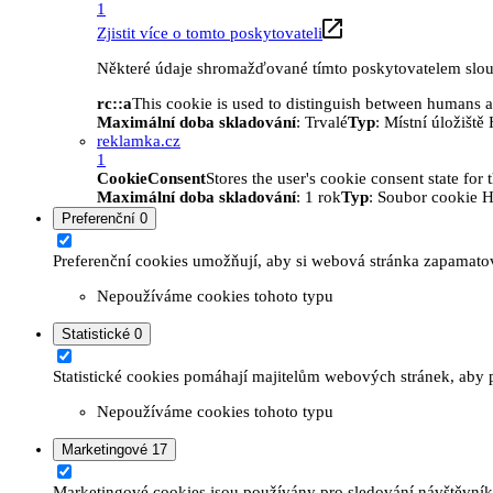
1
Zjistit více o tomto poskytovateli
Některé údaje shromažďované tímto poskytovatelem slouží
rc::a
This cookie is used to distinguish between humans and
Maximální doba skladování
: Trvalé
Typ
: Místní úložišt
reklamka.cz
1
CookieConsent
Stores the user's cookie consent state for
Maximální doba skladování
: 1 rok
Typ
: Soubor cookie 
Preferenční
0
Preferenční cookies umožňují, aby si webová stránka zapamatov
Nepoužíváme cookies tohoto typu
Statistické
0
Statistické cookies pomáhají majitelům webových stránek, aby p
Nepoužíváme cookies tohoto typu
Marketingové
17
Marketingové cookies jsou používány pro sledování návštěvníků 