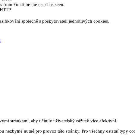
eos from YouTube the user has seen.
e HTTP
sifikování společně s poskytovateli jednotlivých cookies.
t
mi stránkami, aby učinily uživatelský zážitek více efektivní.
u nezbytně nutné pro provoz této stránky. Pro všechny ostatní typy co