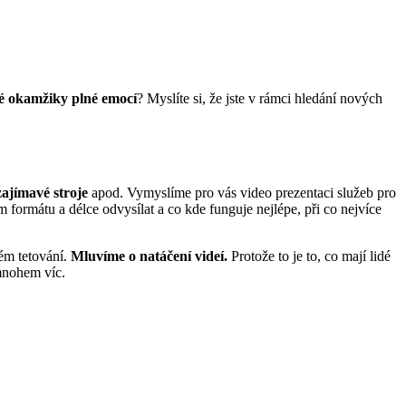
é okamžiky plné emocí
? Myslíte si, že jste v rámci hledání nových
zajímavé stroje
apod. Vymyslíme pro vás video prezentaci služeb pro
formátu a délce odvysílat a co kde funguje nejlépe, při co nejvíce
vém tetování.
Mluvíme o natáčení videí.
Protože to je to, co mají lidé
 mnohem víc.