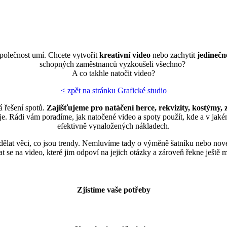
polečnost umí. Chcete vytvořit
kreativní video
nebo zachytit
jedinečn
schopných zaměstnanců vyzkoušeli všechno?
A co takhle natočit video?
< zpět na stránku Grafické studio
 řešení spotů.
Zajišťujeme pro natáčení herce, rekvizity, kostýmy, 
. Rádi vám poradíme, jak natočené video a spoty použít, kde a v jakém 
efektivně vynaložených nákladech.
 dělat věci, co jsou trendy. Nemluvíme tady o výměně šatníku nebo no
at se na video, které jim odpoví na jejich otázky a zároveň řekne ještě
Zjistíme vaše potřeby