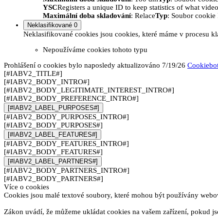
YSC
Registers a unique ID to keep statistics of what vid
Maximální doba skladování
: Relace
Typ
: Soubor cooki
Neklasifikované
0
Neklasifikované cookies jsou cookies, které máme v procesu kla
Nepoužíváme cookies tohoto typu
Prohlášení o cookies bylo naposledy aktualizováno 7/19/26
Cookiebo
[#IABV2_TITLE#]
[#IABV2_BODY_INTRO#]
[#IABV2_BODY_LEGITIMATE_INTEREST_INTRO#]
[#IABV2_BODY_PREFERENCE_INTRO#]
[#IABV2_LABEL_PURPOSES#]
[#IABV2_BODY_PURPOSES_INTRO#]
[#IABV2_BODY_PURPOSES#]
[#IABV2_LABEL_FEATURES#]
[#IABV2_BODY_FEATURES_INTRO#]
[#IABV2_BODY_FEATURES#]
[#IABV2_LABEL_PARTNERS#]
[#IABV2_BODY_PARTNERS_INTRO#]
[#IABV2_BODY_PARTNERS#]
Více o cookies
Cookies jsou malé textové soubory, které mohou být používány webový
Zákon uvádí, že můžeme ukládat cookies na vašem zařízení, pokud jso