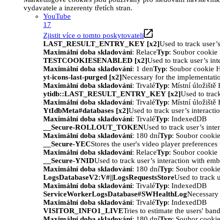
vydavatele a inzerenty třetích stran.
YouTube
17
Zjistit více o tomto poskytovateli
LAST_RESULT_ENTRY_KEY [x2]
Used to track user’
Maximální doba skladování
: Relace
Typ
: Soubor cooki
TESTCOOKIESENABLED [x2]
Used to track user’s in
Maximální doba skladování
: 1 den
Typ
: Soubor cookie
yt-icons-last-purged [x2]
Necessary for the implementatio
Maximální doba skladování
: Trvalé
Typ
: Místní úložišt
ytidb::LAST_RESULT_ENTRY_KEY [x2]
Used to trac
Maximální doba skladování
: Trvalé
Typ
: Místní úložišt
YtIdbMeta#databases [x2]
Used to track user’s interact
Maximální doba skladování
: Trvalé
Typ
: IndexedDB
__Secure-ROLLOUT_TOKEN
Used to track user’s int
Maximální doba skladování
: 180 dní
Typ
: Soubor cooki
__Secure-YEC
Stores the user's video player preferenc
Maximální doba skladování
: Relace
Typ
: Soubor cooki
__Secure-YNID
Used to track user’s interaction with em
Maximální doba skladování
: 180 dní
Typ
: Soubor cooki
LogsDatabaseV2:V#||LogsRequestsStore
Used to track 
Maximální doba skladování
: Trvalé
Typ
: IndexedDB
ServiceWorkerLogsDatabase#SWHealthLog
Necessary 
Maximální doba skladování
: Trvalé
Typ
: IndexedDB
VISITOR_INFO1_LIVE
Tries to estimate the users' ba
Maximální doba skladování
: 180 dní
Typ
: Soubor cooki