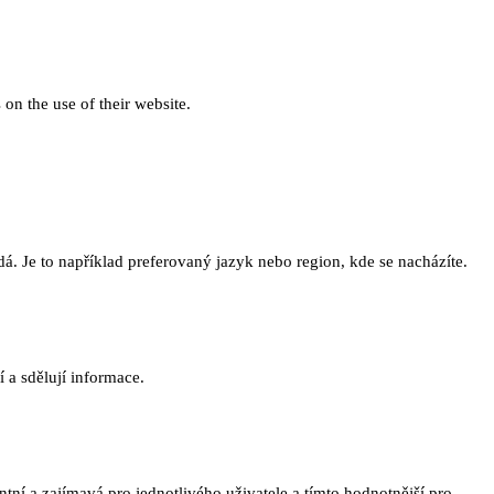
 on the use of their website.
. Je to například preferovaný jazyk nebo region, kde se nacházíte.
 a sdělují informace.
ní a zajímavá pro jednotlivého uživatele a tímto hodnotnější pro