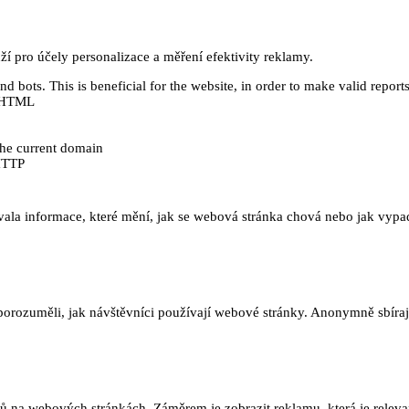
 pro účely personalizace a měření efektivity reklamy.
 bots. This is beneficial for the website, in order to make valid reports
ě HTML
 the current domain
HTTP
ala informace, které mění, jak se webová stránka chová nebo jak vypadá
orozuměli, jak návštěvníci používají webové stránky. Anonymně sbírají
na webových stránkách. Záměrem je zobrazit reklamu, která je relevant