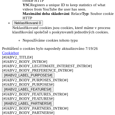
cookie HTTP
YSC
Registers a unique ID to keep statistics of what
videos from YouTube the user has seen.
Maximální doba skladování
: Relace
Typ
: Soubor cookie
HTTP
Neklasifikované
0
Neklasifikované cookies jsou cookies, které máme v procesu
klasifikování společně s poskytovateli jednotlivých cookies.
Nepoužíváme cookies tohoto typu
Prohlášení o cookies bylo naposledy aktualizováno 7/19/26
Cookiebot
[#IABV2_TITLE#]
[#IABV2_BODY_INTRO#]
[#IABV2_BODY_LEGITIMATE_INTEREST_INTRO#]
[#IABV2_BODY_PREFERENCE_INTRO#]
[#IABV2_LABEL_PURPOSES#]
[#IABV2_BODY_PURPOSES_INTRO#]
[#IABV2_BODY_PURPOSES#]
[#IABV2_LABEL_FEATURES#]
[#IABV2_BODY_FEATURES_INTRO#]
[#IABV2_BODY_FEATURES#]
[#IABV2_LABEL_PARTNERS#]
[#IABV2_BODY_PARTNERS_INTRO#]
[#IABV2_BODY_PARTNERS#]