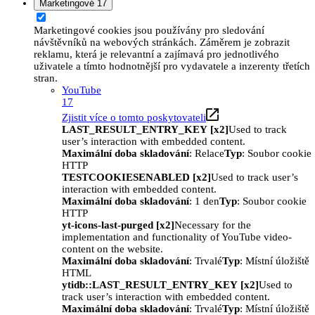
Marketingové
17
Marketingové cookies jsou používány pro sledování
návštěvníků na webových stránkách. Záměrem je zobrazit
reklamu, která je relevantní a zajímavá pro jednotlivého
uživatele a tímto hodnotnější pro vydavatele a inzerenty třetích
stran.
YouTube
17
Zjistit více o tomto poskytovateli
LAST_RESULT_ENTRY_KEY [x2]
Used to track
user’s interaction with embedded content.
Maximální doba skladování
: Relace
Typ
: Soubor cookie
HTTP
TESTCOOKIESENABLED [x2]
Used to track user’s
interaction with embedded content.
Maximální doba skladování
: 1 den
Typ
: Soubor cookie
HTTP
yt-icons-last-purged [x2]
Necessary for the
implementation and functionality of YouTube video-
content on the website.
Maximální doba skladování
: Trvalé
Typ
: Místní úložiště
HTML
ytidb::LAST_RESULT_ENTRY_KEY [x2]
Used to
track user’s interaction with embedded content.
Maximální doba skladování
: Trvalé
Typ
: Místní úložiště