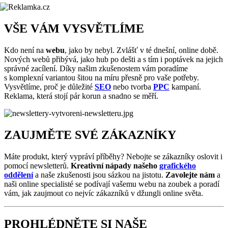
VŠE VÁM VYSVĚTLÍME
Kdo není na
webu
, jako by nebyl. Zvlášť v té dnešní, online době.
Nových webů přibývá, jako hub po dešti a s tím i poptávek na jejich
správné zacílení. Díky našim zkušenostem vám poradíme
s komplexní variantou šitou na míru přesně pro vaše potřeby.
Vysvětlíme, proč je důležité
SEO
nebo tvorba
PPC
kampaní.
Reklama, která stojí pár korun a snadno se měří.
ZAUJMĚTE SVÉ ZÁKAZNÍKY
Máte produkt, který vypráví příběhy? Nebojte se zákazníky oslovit i
pomocí newsletterů.
Kreativní nápady našeho
grafického
oddělení
a naše zkušenosti jsou sázkou na jistotu.
Zavolejte nám
a
naši online specialisté se podívají vašemu webu na zoubek a poradí
vám, jak zaujmout co nejvíc zákazníků v džungli online světa.
PROHLÉDNĚTE SI NAŠE