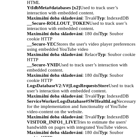
HTML
YtIdbMeta#databases [x2]
Used to track user’s
interaction with embedded content.
Maximální doba skladování
: Trvalé
Typ
: IndexedDB
__Secure-ROLLOUT_TOKEN
Used to track user’s
interaction with embedded content.
Maximální doba skladování
: 180 dní
Typ
: Soubor
cookie HTTP
__Secure-YEC
Stores the user's video player preferences
using embedded YouTube video
Maximální doba skladování
: Relace
Typ
: Soubor cookie
HTTP
__Secure-YNID
Used to track user’s interaction with
embedded content.
Maximální doba skladování
: 180 dní
Typ
: Soubor
cookie HTTP
LogsDatabaseV2:V#||LogsRequestsStore
Used to track
user’s interaction with embedded content.
Maximální doba skladování
: Trvalé
Typ
: IndexedDB
ServiceWorkerLogsDatabase#SWHealthLog
Necessary
for the implementation and functionality of YouTube
video-content on the website.
Maximální doba skladování
: Trvalé
Typ
: IndexedDB
VISITOR_INFO1_LIVE
Tries to estimate the users'
bandwidth on pages with integrated YouTube videos.
Maximální doba skladování
: 180 dní
Typ
: Soubor