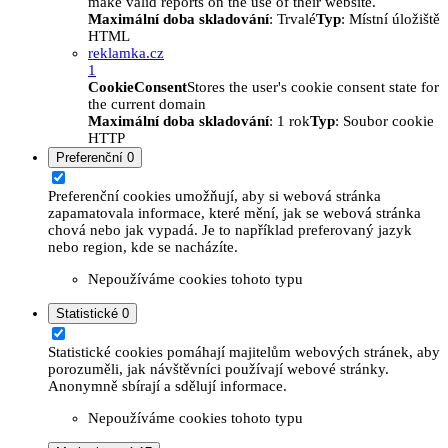
make valid reports on the use of their website.
Maximální doba skladování
: Trvalé
Typ
: Místní úložiště
HTML
reklamka.cz
1
CookieConsent
Stores the user's cookie consent state for
the current domain
Maximální doba skladování
: 1 rok
Typ
: Soubor cookie
HTTP
Preferenční
0
Preferenční cookies umožňují, aby si webová stránka
zapamatovala informace, které mění, jak se webová stránka
chová nebo jak vypadá. Je to například preferovaný jazyk
nebo region, kde se nacházíte.
Nepoužíváme cookies tohoto typu
Statistické
0
Statistické cookies pomáhají majitelům webových stránek, aby
porozuměli, jak návštěvníci používají webové stránky.
Anonymně sbírají a sdělují informace.
Nepoužíváme cookies tohoto typu