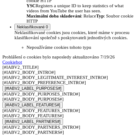
cookie HTTP
YSC
Registers a unique ID to keep statistics of what
videos from YouTube the user has seen.
Maximální doba skladování
: Relace
Typ
: Soubor cookie
HTTP
Neklasifikované
0
Neklasifikované cookies jsou cookies, které máme v procesu
klasifikování společně s poskytovateli jednotlivých cookies.
Nepoužíváme cookies tohoto typu
Prohlášení o cookies bylo naposledy aktualizováno 7/19/26
Cookiebot
[#IABV2_TITLE#]
[#IABV2_BODY_INTRO#]
[#IABV2_BODY_LEGITIMATE_INTEREST_INTRO#]
[#IABV2_BODY_PREFERENCE_INTRO#]
[#IABV2_LABEL_PURPOSES#]
[#IABV2_BODY_PURPOSES_INTRO#]
[#IABV2_BODY_PURPOSES#]
[#IABV2_LABEL_FEATURES#]
[#IABV2_BODY_FEATURES_INTRO#]
[#IABV2_BODY_FEATURES#]
[#IABV2_LABEL_PARTNERS#]
[#IABV2_BODY_PARTNERS_INTRO#]
[#IABV2_BODY_PARTNERS#]