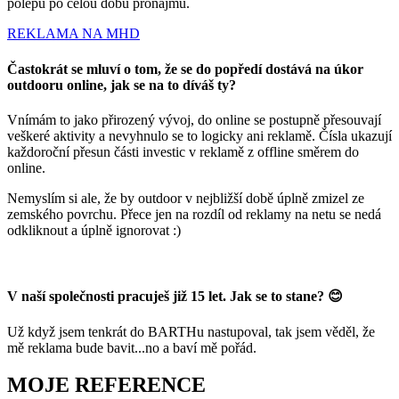
polepu po celou dobu pronájmu.
REKLAMA NA MHD
Častokrát se mluví o tom, že se do popředí dostává na úkor
outdooru online, jak se na to díváš ty?
Vnímám to jako přirozený vývoj, do online se postupně přesouvají
veškeré aktivity a nevyhnulo se to logicky ani reklamě. Čísla ukazují
každoroční přesun části investic v reklamě z offline směrem do
online.
Nemyslím si ale, že by outdoor v nejbližší době úplně zmizel ze
zemského povrchu. Přece jen na rozdíl od reklamy na netu se nedá
odkliknout a úplně ignorovat :)
V naší společnosti pracuješ již 15 let. Jak se to stane? 😊
Už když jsem tenkrát do BARTHu nastupoval, tak jsem věděl, že
mě reklama bude bavit...no a baví mě pořád.
MOJE REFERENCE