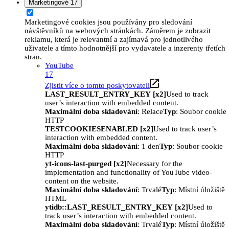
Marketingové
17
Marketingové cookies jsou používány pro sledování
návštěvníků na webových stránkách. Záměrem je zobrazit
reklamu, která je relevantní a zajímavá pro jednotlivého
uživatele a tímto hodnotnější pro vydavatele a inzerenty třetích
stran.
YouTube
17
Zjistit více o tomto poskytovateli
LAST_RESULT_ENTRY_KEY [x2]
Used to track
user’s interaction with embedded content.
Maximální doba skladování
: Relace
Typ
: Soubor cookie
HTTP
TESTCOOKIESENABLED [x2]
Used to track user’s
interaction with embedded content.
Maximální doba skladování
: 1 den
Typ
: Soubor cookie
HTTP
yt-icons-last-purged [x2]
Necessary for the
implementation and functionality of YouTube video-
content on the website.
Maximální doba skladování
: Trvalé
Typ
: Místní úložiště
HTML
ytidb::LAST_RESULT_ENTRY_KEY [x2]
Used to
track user’s interaction with embedded content.
Maximální doba skladování
: Trvalé
Typ
: Místní úložiště