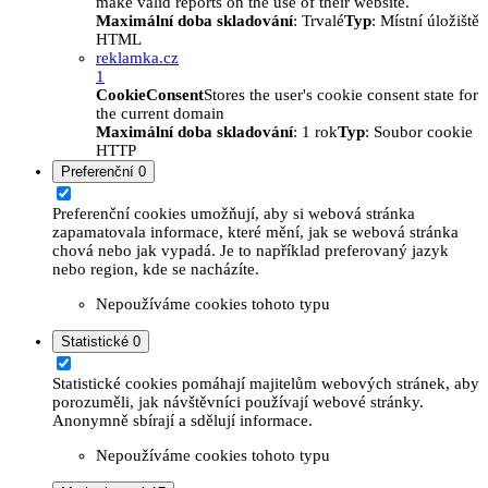
make valid reports on the use of their website.
Maximální doba skladování
: Trvalé
Typ
: Místní úložiště
HTML
reklamka.cz
1
CookieConsent
Stores the user's cookie consent state for
the current domain
Maximální doba skladování
: 1 rok
Typ
: Soubor cookie
HTTP
Preferenční
0
Preferenční cookies umožňují, aby si webová stránka
zapamatovala informace, které mění, jak se webová stránka
chová nebo jak vypadá. Je to například preferovaný jazyk
nebo region, kde se nacházíte.
Nepoužíváme cookies tohoto typu
Statistické
0
Statistické cookies pomáhají majitelům webových stránek, aby
porozuměli, jak návštěvníci používají webové stránky.
Anonymně sbírají a sdělují informace.
Nepoužíváme cookies tohoto typu