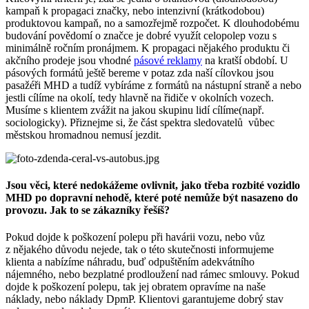
kampaň k propagaci značky, nebo intenzivní (krátkodobou)
produktovou kampaň, no a samozřejmě rozpočet. K dlouhodobému
budování povědomí o značce je dobré využít celopolep vozu s
minimálně ročním pronájmem. K propagaci nějakého produktu či
akčního prodeje jsou vhodné
pásové reklamy
na kratší období. U
pásových formátů ještě bereme v potaz zda naší cílovkou jsou
pasažéři MHD a tudíž vybíráme z formátů na nástupní straně a nebo
jestli cílíme na okolí, tedy hlavně na řidiče v okolních vozech.
Musíme s klientem zvážit na jakou skupinu lidí cílíme(např.
sociologicky). Přiznejme si, že část spektra sledovatelů vůbec
městskou hromadnou nemusí jezdit.
Jsou věci, které nedokážeme ovlivnit, jako třeba rozbité vozidlo
MHD po dopravní nehodě, které poté nemůže být nasazeno do
provozu. Jak to se zákazníky řešíš?
Pokud dojde k poškození polepu při havárii vozu, nebo vůz
z nějakého důvodu nejede, tak o této skutečnosti informujeme
klienta a nabízíme náhradu, buď odpuštěním adekvátního
nájemného, nebo bezplatné prodloužení nad rámec smlouvy. Pokud
dojde k poškození polepu, tak jej obratem opravíme na naše
náklady, nebo náklady DpmP. Klientovi garantujeme dobrý stav