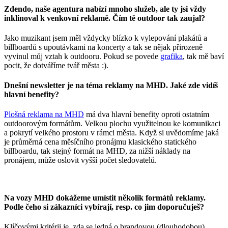
Zdendo, naše agentura nabízí mnoho služeb, ale ty jsi vždy
inklinoval k venkovní reklamě. Čím tě outdoor tak zaujal?
Jako muzikant jsem měl vždycky blízko k vylepování plakátů a
billboardů s upoutávkami na koncerty a tak se nějak přirozeně
vyvinul můj vztah k outdooru. Pokud se povede
grafika
, tak mě baví
pocit, že dotváříme tvář města :).
Dnešní newsletter je na téma reklamy na MHD. Jaké zde vidíš
hlavní benefity?
Plošná reklama na MHD
má dva hlavní benefity oproti ostatním
outdoorovým formátům. Velkou plochu využitelnou ke komunikaci
a pokrytí velkého prostoru v rámci města. Když si uvědomíme jaká
je průměrná cena měsíčního pronájmu klasického statického
billboardu, tak stejný formát na MHD, za nižší náklady na
pronájem, může oslovit vyšší počet sledovatelů.
Na vozy MHD dokážeme umístit několik formátů reklamy.
Podle čeho si zákazníci vybírají, resp. co jim doporučuješ?
Klíčovými kritérii je, zda se jedná o brandovou (dlouhodobou)