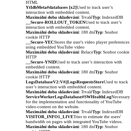
HTML
YtIdbMeta#databases [x2]
Used to track user’s
interaction with embedded content.
Maximální doba skladování
: Trvalé
Typ
: IndexedDB
__Secure-ROLLOUT_TOKEN
Used to track user’s
interaction with embedded content.
Maximální doba skladování
: 180 dní
Typ
: Soubor
cookie HTTP
__Secure-YEC
Stores the user's video player preferences
using embedded YouTube video
Maximální doba skladování
: Relace
Typ
: Soubor cookie
HTTP
__Secure-YNID
Used to track user’s interaction with
embedded content.
Maximální doba skladování
: 180 dní
Typ
: Soubor
cookie HTTP
LogsDatabaseV2:V#||LogsRequestsStore
Used to track
user’s interaction with embedded content.
Maximální doba skladování
: Trvalé
Typ
: IndexedDB
ServiceWorkerLogsDatabase#SWHealthLog
Necessary
for the implementation and functionality of YouTube
video-content on the website.
Maximální doba skladování
: Trvalé
Typ
: IndexedDB
VISITOR_INFO1_LIVE
Tries to estimate the users'
bandwidth on pages with integrated YouTube videos.
Maximální doba skladování
: 180 dní
Typ
: Soubor