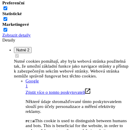
Preferenční
Statistické
Marketingové
Zobrazit detaily
Detaily
Nutné
2
Nutné cookies pomáhají, aby byla webová stránka použitelná
tak, že umožní základní funkce jako navigace stránky a přístup
k zabezpečeným sekcím webové stránky. Webová stránka
nemůže správně fungovat bez těchto cookies.
Google
1
Zjistit více o tomto poskytovateli
Některé údaje shromažďované tímto poskytovatelem
slouží pro účely personalizace a měření efektivity
reklamy.
rc::a
This cookie is used to distinguish between humans
and bots. This is beneficial for the website, in order to