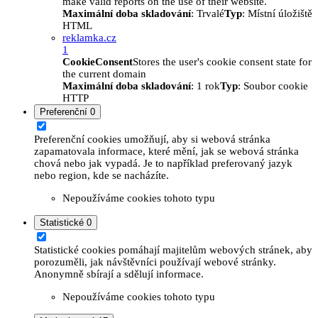
make valid reports on the use of their website.
Maximální doba skladování
: Trvalé
Typ
: Místní úložiště
HTML
reklamka.cz
1
CookieConsent
Stores the user's cookie consent state for
the current domain
Maximální doba skladování
: 1 rok
Typ
: Soubor cookie
HTTP
Preferenční
0
Preferenční cookies umožňují, aby si webová stránka
zapamatovala informace, které mění, jak se webová stránka
chová nebo jak vypadá. Je to například preferovaný jazyk
nebo region, kde se nacházíte.
Nepoužíváme cookies tohoto typu
Statistické
0
Statistické cookies pomáhají majitelům webových stránek, aby
porozuměli, jak návštěvníci používají webové stránky.
Anonymně sbírají a sdělují informace.
Nepoužíváme cookies tohoto typu