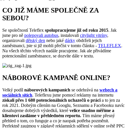
CO JIŽ MÁME SPOLEČNĚ ZA
SEBOU?
Se společností Teleflex
spolupracujeme již od roku 2015
. Jak
jsme pro ně
polepovali autobus
, instalovali
citylight vitríny
,
organizovali
dětský den
nebo jaké
dárky
obdrželi jejich
zaměstnanci, jste si již mohli přečíst v tomto článku -
TELEFLEX
.
Na všech těchto věcech nadále pracujeme. Jak ale přivádíme
potencionální zaměstnance, se dozvíte dále v textu.
NÁBOROVÉ KAMPANĚ ONLINE?
Velký podíl
náborových kampaních
se odehrává na
webech a
sociálních sítích
. Teleflexu jsme pomocí reklamy na internetu
získali přes 1 680 potencionálních uchazečů o práci
a to jen za
rok 2021. Dobrým cílením na Googlu, Seznamu a Facebooku navíc
dosahujeme dobrých výsledků, které
velice snadno měříme a
klientovi zasíláme v přehledném reportu.
Tím máme přesný
přehled o tom, co funguje a co je naopak potřeba pozměnit.
Perfektně zaujmou v záplavě reklamních sdělení v online světě PPC