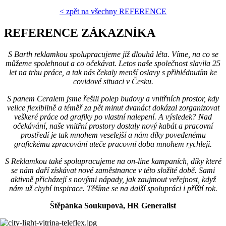
< zpět na všechny REFERENCE
REFERENCE ZÁKAZNÍKA
S Barth reklamkou spolupracujeme již dlouhá léta. Víme, na co se
můžeme spolehnout a co očekávat. Letos naše společnost slavila 25
let na trhu práce, a tak nás čekaly menší oslavy s přihlédnutím ke
covidové situaci v Česku.
S panem Ceralem jsme řešili polep budovy a vnitřních prostor, kdy
velice flexibilně a téměř za pět minut dvanáct dokázal zorganizovat
veškeré práce od grafiky po vlastní nalepení. A výsledek? Nad
očekávání, naše vnitřní prostory dostaly nový kabát a pracovní
prostředí je tak mnohem veselejší a nám díky povedenému
grafickému zpracování uteče pracovní doba mnohem rychleji.
S Reklamkou také spolupracujeme na on-line kampaních, díky které
se nám daří získávat nové zaměstnance v této složité době. Sami
aktivně přicházejí s novými nápady, jak zaujmout veřejnost, když
nám už chybí inspirace. Těšíme se na další spolupráci i příští rok.
Štěpánka Soukupová, HR Generalist