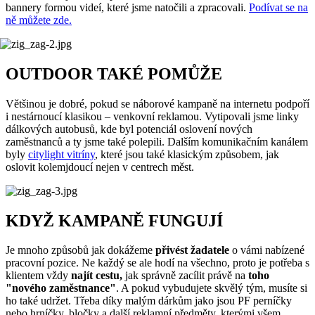
bannery formou videí, které jsme natočili a zpracovali.
Podívat se na
ně můžete zde.
OUTDOOR TAKÉ POMŮŽE
Většinou je dobré, pokud se náborové kampaně na internetu podpoří
i nestárnoucí klasikou – venkovní reklamou. Vytipovali jsme linky
dálkových autobusů, kde byl potenciál oslovení nových
zaměstnanců a ty jsme také polepili. Dalším komunikačním kanálem
byly
citylight vitríny
, které jsou také klasickým způsobem, jak
oslovit kolemjdoucí nejen v centrech měst.
KDYŽ KAMPANĚ FUNGUJÍ
Je mnoho způsobů jak dokážeme
přivést žadatele
o vámi nabízené
pracovní pozice. Ne každý se ale hodí na všechno, proto je potřeba s
klientem vždy
najít cestu,
jak správně zacílit právě na
toho
"nového zaměstnance"
. A pokud vybudujete skvělý tým, musíte si
ho také udržet. Třeba díky malým dárkům jako jsou PF perníčky
nebo hrníčky, bločky a další reklamní předměty, kterými všem