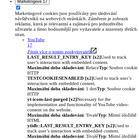
Marketingové
17
Marketingové cookies jsou používány pro sledování
návštěvníků na webových stránkách. Záměrem je zobrazit
reklamu, která je relevantní a zajímavá pro jednotlivého
uživatele a tímto hodnotnější pro vydavatele a inzerenty třetích
stran.
YouTube
17
Zjistit více o tomto poskytovateli
LAST_RESULT_ENTRY_KEY [x2]
Used to track
user’s interaction with embedded content.
Maximální doba skladování
: Relace
Typ
: Soubor cookie
HTTP
TESTCOOKIESENABLED [x2]
Used to track user’s
interaction with embedded content.
Maximální doba skladování
: 1 den
Typ
: Soubor cookie
HTTP
yt-icons-last-purged [x2]
Necessary for the
implementation and functionality of YouTube video-
content on the website.
Maximální doba skladování
: Trvalé
Typ
: Místní úložiště
HTML
ytidb::LAST_RESULT_ENTRY_KEY [x2]
Used to
track user’s interaction with embedded content.
Maximální doba skladování
: Trvalé
Typ
: Místní úložiště