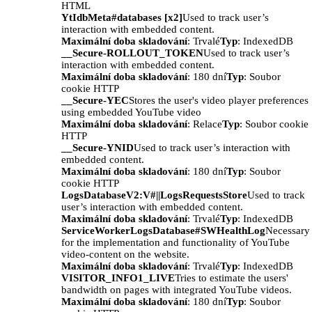
HTML
YtIdbMeta#databases [x2]
Used to track user’s
interaction with embedded content.
Maximální doba skladování
: Trvalé
Typ
: IndexedDB
__Secure-ROLLOUT_TOKEN
Used to track user’s
interaction with embedded content.
Maximální doba skladování
: 180 dní
Typ
: Soubor
cookie HTTP
__Secure-YEC
Stores the user's video player preferences
using embedded YouTube video
Maximální doba skladování
: Relace
Typ
: Soubor cookie
HTTP
__Secure-YNID
Used to track user’s interaction with
embedded content.
Maximální doba skladování
: 180 dní
Typ
: Soubor
cookie HTTP
LogsDatabaseV2:V#||LogsRequestsStore
Used to track
user’s interaction with embedded content.
Maximální doba skladování
: Trvalé
Typ
: IndexedDB
ServiceWorkerLogsDatabase#SWHealthLog
Necessary
for the implementation and functionality of YouTube
video-content on the website.
Maximální doba skladování
: Trvalé
Typ
: IndexedDB
VISITOR_INFO1_LIVE
Tries to estimate the users'
bandwidth on pages with integrated YouTube videos.
Maximální doba skladování
: 180 dní
Typ
: Soubor