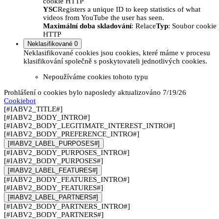
cookie HTTP
YSC
Registers a unique ID to keep statistics of what
videos from YouTube the user has seen.
Maximální doba skladování
: Relace
Typ
: Soubor cookie
HTTP
Neklasifikované
0
Neklasifikované cookies jsou cookies, které máme v procesu
klasifikování společně s poskytovateli jednotlivých cookies.
Nepoužíváme cookies tohoto typu
Prohlášení o cookies bylo naposledy aktualizováno 7/19/26
Cookiebot
[#IABV2_TITLE#]
[#IABV2_BODY_INTRO#]
[#IABV2_BODY_LEGITIMATE_INTEREST_INTRO#]
[#IABV2_BODY_PREFERENCE_INTRO#]
[#IABV2_LABEL_PURPOSES#]
[#IABV2_BODY_PURPOSES_INTRO#]
[#IABV2_BODY_PURPOSES#]
[#IABV2_LABEL_FEATURES#]
[#IABV2_BODY_FEATURES_INTRO#]
[#IABV2_BODY_FEATURES#]
[#IABV2_LABEL_PARTNERS#]
[#IABV2_BODY_PARTNERS_INTRO#]
[#IABV2_BODY_PARTNERS#]