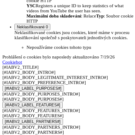
cookie HTTP
YSC
Registers a unique ID to keep statistics of what
videos from YouTube the user has seen.
Maximální doba skladování
: Relace
Typ
: Soubor cookie
HTTP
Neklasifikované
0
Neklasifikované cookies jsou cookies, které máme v procesu
klasifikování společně s poskytovateli jednotlivých cookies.
Nepoužíváme cookies tohoto typu
Prohlášení o cookies bylo naposledy aktualizováno 7/19/26
Cookiebot
[#IABV2_TITLE#]
[#IABV2_BODY_INTRO#]
[#IABV2_BODY_LEGITIMATE_INTEREST_INTRO#]
[#IABV2_BODY_PREFERENCE_INTRO#]
[#IABV2_LABEL_PURPOSES#]
[#IABV2_BODY_PURPOSES_INTRO#]
[#IABV2_BODY_PURPOSES#]
[#IABV2_LABEL_FEATURES#]
[#IABV2_BODY_FEATURES_INTRO#]
[#IABV2_BODY_FEATURES#]
[#IABV2_LABEL_PARTNERS#]
[#IABV2_BODY_PARTNERS_INTRO#]
[#IABV2_BODY_PARTNERS#]