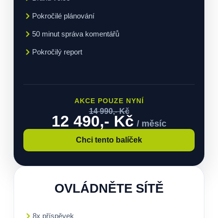
Pokročilé plánování
50 minut správa komentářů
Pokročilý report
AKCE POUZE NYNÍ
14 990,- Kč
12 490,- Kč
/ měsíc
Chci tento balíček
OVLÁDNĚTE SÍTĚ
8x příspěvek