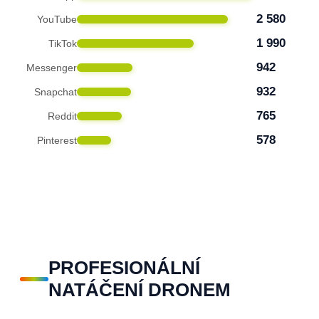
2 580
YouTube
1 990
TikTok
942
Messenger
932
Snapchat
765
Reddit
578
Pinterest
PROFESIONÁLNÍ
NATÁČENÍ DRONEM