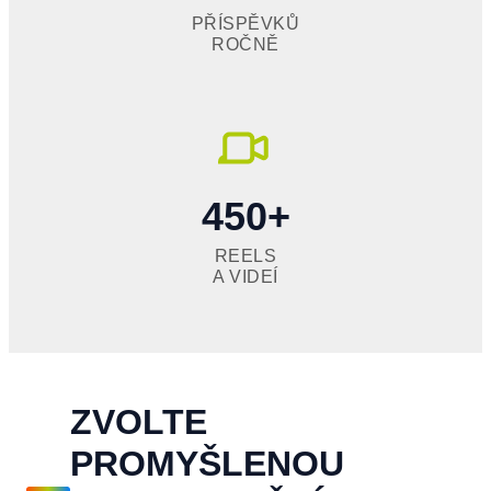
PŘÍSPĚVKŮ
ROČNĚ
450+
REELS
A VIDEÍ
ZVOLTE
PROMYŠLENOU