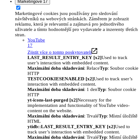
Marketingové
17
Marketingové cookies jsou používány pro sledování
návštěvníků na webových stránkách. Záměrem je zobrazit
reklamu, která je relevantní a zajímavá pro jednotlivého
uživatele a tímto hodnotnější pro vydavatele a inzerenty třetích
stran.
YouTube
17
Zjistit více o tomto poskytovateli
LAST_RESULT_ENTRY_KEY [x2]
Used to track
user’s interaction with embedded content.
Maximální doba skladování
: Relace
Typ
: Soubor cookie
HTTP
TESTCOOKIESENABLED [x2]
Used to track user’s
interaction with embedded content.
Maximální doba skladování
: 1 den
Typ
: Soubor cookie
HTTP
yt-icons-last-purged [x2]
Necessary for the
implementation and functionality of YouTube video-
content on the website.
Maximální doba skladování
: Trvalé
Typ
: Místní úložiště
HTML
ytidb::LAST_RESULT_ENTRY_KEY [x2]
Used to
track user’s interaction with embedded content.
Maximální doba skladování
: Trvalé
Typ
: Místní úložiště