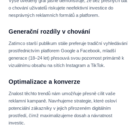
Výše uvedený graf jasně demonstruje, že bez přesných dat
o chování uživatelů riskujete neefektivní investice do
nesprávných reklamních formátů a platforem.
Generační rozdíly v chování
Zatímco starší publikum stále preferuje tradiční vyhledávání
prostřednictvím platforem Google a Facebook, mladší
generace (18–24 let) přesouvá svou pozornost primárně k
vizuálnímu obsahu na sítích Instagram a TikTok.
Optimalizace a konverze
Znalost těchto trendů nám umožňuje přesně cílit vaše
reklamní kampaně. Navrhujeme strategie, které osloví
potenciální zákazníky v jejich přirozeném digitálním
prostředí, čímž maximalizujeme dosah a návratnost
investic.