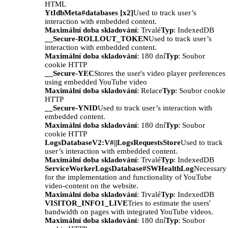
HTML
YtIdbMeta#databases [x2]
Used to track user’s
interaction with embedded content.
Maximální doba skladování
: Trvalé
Typ
: IndexedDB
__Secure-ROLLOUT_TOKEN
Used to track user’s
interaction with embedded content.
Maximální doba skladování
: 180 dní
Typ
: Soubor
cookie HTTP
__Secure-YEC
Stores the user's video player preferences
using embedded YouTube video
Maximální doba skladování
: Relace
Typ
: Soubor cookie
HTTP
__Secure-YNID
Used to track user’s interaction with
embedded content.
Maximální doba skladování
: 180 dní
Typ
: Soubor
cookie HTTP
LogsDatabaseV2:V#||LogsRequestsStore
Used to track
user’s interaction with embedded content.
Maximální doba skladování
: Trvalé
Typ
: IndexedDB
ServiceWorkerLogsDatabase#SWHealthLog
Necessary
for the implementation and functionality of YouTube
video-content on the website.
Maximální doba skladování
: Trvalé
Typ
: IndexedDB
VISITOR_INFO1_LIVE
Tries to estimate the users'
bandwidth on pages with integrated YouTube videos.
Maximální doba skladování
: 180 dní
Typ
: Soubor