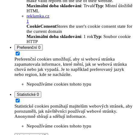
make valid reports on the use of their website.
Maximální doba skladování
: Trvalé
Typ
: Místní úložiště
HTML
reklamka.cz
1
CookieConsent
Stores the user's cookie consent state for
the current domain
Maximální doba skladování
: 1 rok
Typ
: Soubor cookie
HTTP
Preferenční
0
Preferenční cookies umožňují, aby si webová stránka
zapamatovala informace, které mění, jak se webová stránka
chová nebo jak vypadá. Je to například preferovaný jazyk
nebo region, kde se nacházíte.
Nepoužíváme cookies tohoto typu
Statistické
0
Statistické cookies pomáhají majitelům webových stránek, aby
porozuměli, jak návštěvníci používají webové stránky.
Anonymně sbírají a sdělují informace.
Nepoužíváme cookies tohoto typu