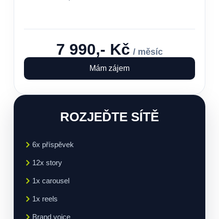
7 990,- Kč
/ měsíc
Mám zájem
ROZJEĎTE SÍTĚ
6x příspěvek
12x story
1x carousel
1x reels
Brand voice