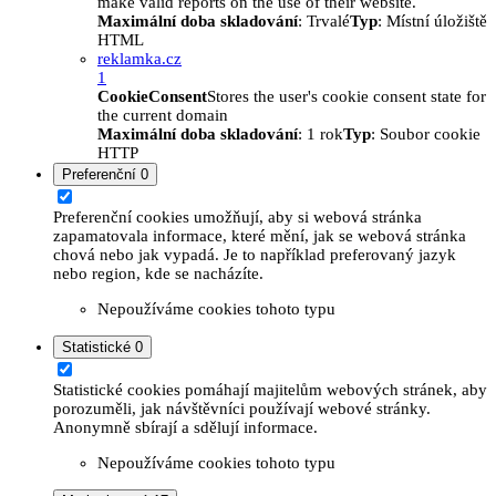
make valid reports on the use of their website.
Maximální doba skladování
: Trvalé
Typ
: Místní úložiště
HTML
reklamka.cz
1
CookieConsent
Stores the user's cookie consent state for
the current domain
Maximální doba skladování
: 1 rok
Typ
: Soubor cookie
HTTP
Preferenční
0
Preferenční cookies umožňují, aby si webová stránka
zapamatovala informace, které mění, jak se webová stránka
chová nebo jak vypadá. Je to například preferovaný jazyk
nebo region, kde se nacházíte.
Nepoužíváme cookies tohoto typu
Statistické
0
Statistické cookies pomáhají majitelům webových stránek, aby
porozuměli, jak návštěvníci používají webové stránky.
Anonymně sbírají a sdělují informace.
Nepoužíváme cookies tohoto typu