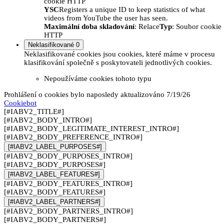
cookie HTTP
YSC
Registers a unique ID to keep statistics of what
videos from YouTube the user has seen.
Maximální doba skladování
: Relace
Typ
: Soubor cookie
HTTP
Neklasifikované
0
Neklasifikované cookies jsou cookies, které máme v procesu
klasifikování společně s poskytovateli jednotlivých cookies.
Nepoužíváme cookies tohoto typu
Prohlášení o cookies bylo naposledy aktualizováno 7/19/26
Cookiebot
[#IABV2_TITLE#]
[#IABV2_BODY_INTRO#]
[#IABV2_BODY_LEGITIMATE_INTEREST_INTRO#]
[#IABV2_BODY_PREFERENCE_INTRO#]
[#IABV2_LABEL_PURPOSES#]
[#IABV2_BODY_PURPOSES_INTRO#]
[#IABV2_BODY_PURPOSES#]
[#IABV2_LABEL_FEATURES#]
[#IABV2_BODY_FEATURES_INTRO#]
[#IABV2_BODY_FEATURES#]
[#IABV2_LABEL_PARTNERS#]
[#IABV2_BODY_PARTNERS_INTRO#]
[#IABV2_BODY_PARTNERS#]