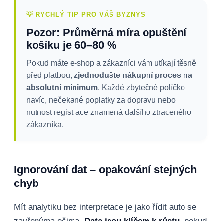
💡 RYCHLÝ TIP PRO VÁŠ BYZNYS
Pozor: Průměrná míra opuštění
košíku je 60–80 %
Pokud máte e-shop a zákazníci vám utíkají těsně
před platbou,
zjednodušte nákupní proces na
absolutní minimum
. Každé zbytečné políčko
navíc, nečekané poplatky za dopravu nebo
nutnost registrace znamená dalšího ztraceného
zákazníka.
Ignorování dat – opakování stejných
chyb
Mít analytiku bez interpretace je jako řídit auto se
zavřenýma očima.
Data jsou klíčem k růstu
, pokud