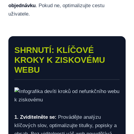
objednávku
. Pokud ne, optimalizujte cestu
uživatele.
SHRNUTÍ: KLÍČOVÉ
KROKY K ZISKOVÉMU
WEBU
1. Zviditelněte se:
Provádějte analýzu
klíčových slov, optimalizujte titulky, popisky a
obsah. Bez viditelnosti váš web nevydělává.