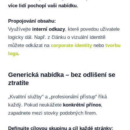
více lidí pochopí vaši nabídku.
Propojování obsahu:
Využívejte
interní odkazy
, které povedou uživatele
logicky dál. Např. z článku o vizuální identitě
můžete odkázat na
corporate identity
nebo
tvorbu
loga
.
Generická nabídka – bez odlišení se
ztratíte
„Kvalitní služby" a „profesionální přístup" říká
každý. Pokud neukážete
konkrétní přínos
,
zapadnete mezi stovky podobných firem.
Definujte cílovou skupinu a cíl každé stránky: