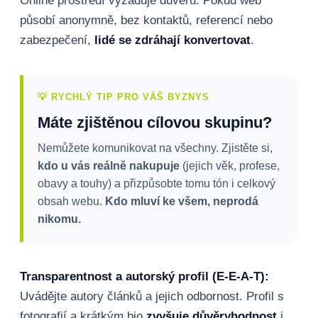
Online prostředí vyžaduje důvěru. Pokud web
působí anonymně, bez kontaktů, referencí nebo
zabezpečení,
lidé se zdráhají konvertovat
.
💡 RYCHLÝ TIP PRO VÁŠ BYZNYS
Máte zjištěnou cílovou skupinu?
Nemůžete komunikovat na všechny. Zjistěte si,
kdo u vás reálně nakupuje
(jejich věk, profese,
obavy a touhy) a přizpůsobte tomu tón i celkový
obsah webu.
Kdo mluví ke všem, neprodá
nikomu.
Transparentnost a autorský profil (E-E-A-T):
Uvádějte autory článků a jejich odbornost. Profil s
fotografií a krátkým bio
zvyšuje důvěryhodnost
i