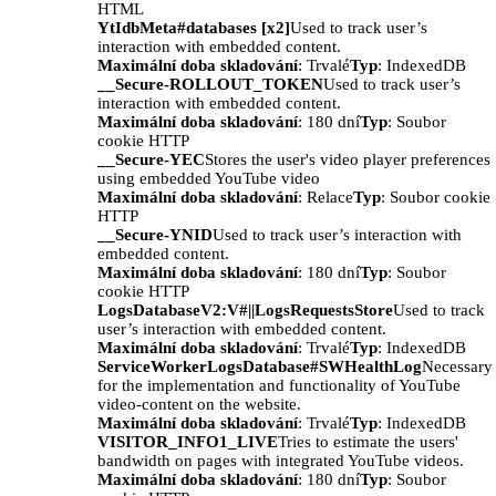
HTML
YtIdbMeta#databases [x2]
Used to track user’s
interaction with embedded content.
Maximální doba skladování
: Trvalé
Typ
: IndexedDB
__Secure-ROLLOUT_TOKEN
Used to track user’s
interaction with embedded content.
Maximální doba skladování
: 180 dní
Typ
: Soubor
cookie HTTP
__Secure-YEC
Stores the user's video player preferences
using embedded YouTube video
Maximální doba skladování
: Relace
Typ
: Soubor cookie
HTTP
__Secure-YNID
Used to track user’s interaction with
embedded content.
Maximální doba skladování
: 180 dní
Typ
: Soubor
cookie HTTP
LogsDatabaseV2:V#||LogsRequestsStore
Used to track
user’s interaction with embedded content.
Maximální doba skladování
: Trvalé
Typ
: IndexedDB
ServiceWorkerLogsDatabase#SWHealthLog
Necessary
for the implementation and functionality of YouTube
video-content on the website.
Maximální doba skladování
: Trvalé
Typ
: IndexedDB
VISITOR_INFO1_LIVE
Tries to estimate the users'
bandwidth on pages with integrated YouTube videos.
Maximální doba skladování
: 180 dní
Typ
: Soubor