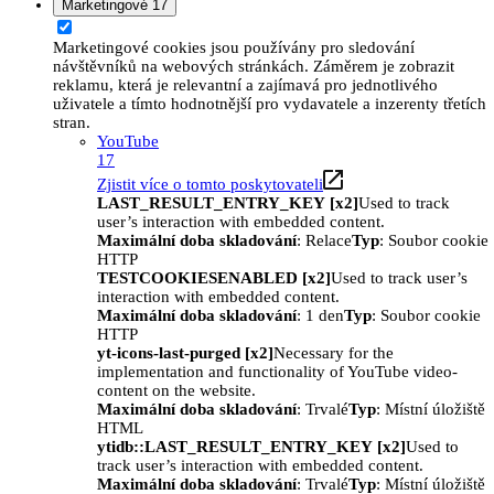
Marketingové
17
Marketingové cookies jsou používány pro sledování
návštěvníků na webových stránkách. Záměrem je zobrazit
reklamu, která je relevantní a zajímavá pro jednotlivého
uživatele a tímto hodnotnější pro vydavatele a inzerenty třetích
stran.
YouTube
17
Zjistit více o tomto poskytovateli
LAST_RESULT_ENTRY_KEY [x2]
Used to track
user’s interaction with embedded content.
Maximální doba skladování
: Relace
Typ
: Soubor cookie
HTTP
TESTCOOKIESENABLED [x2]
Used to track user’s
interaction with embedded content.
Maximální doba skladování
: 1 den
Typ
: Soubor cookie
HTTP
yt-icons-last-purged [x2]
Necessary for the
implementation and functionality of YouTube video-
content on the website.
Maximální doba skladování
: Trvalé
Typ
: Místní úložiště
HTML
ytidb::LAST_RESULT_ENTRY_KEY [x2]
Used to
track user’s interaction with embedded content.
Maximální doba skladování
: Trvalé
Typ
: Místní úložiště