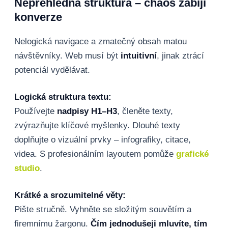
Nepřehledná struktura – chaos zabíjí
konverze
Nelogická navigace a zmatečný obsah matou
návštěvníky. Web musí být
intuitivní
, jinak ztrácí
potenciál vydělávat.
Logická struktura textu:
Používejte
nadpisy H1–H3
, členěte texty,
zvýrazňujte klíčové myšlenky. Dlouhé texty
doplňujte o vizuální prvky – infografiky, citace,
videa. S profesionálním layoutem pomůže
grafické
studio
.
Krátké a srozumitelné věty:
Pište stručně. Vyhněte se složitým souvětím a
firemnímu žargonu.
Čím jednodušeji mluvíte, tím