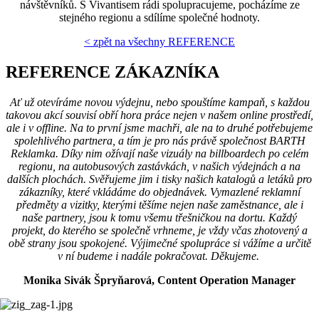
návštěvníků. S Vivantisem rádi spolupracujeme, pocházíme ze
stejného regionu a sdílíme společné hodnoty.
< zpět na všechny REFERENCE
REFERENCE ZÁKAZNÍKA
Ať už otevíráme novou výdejnu, nebo spouštíme kampaň, s každou
takovou akcí souvisí obří hora práce nejen v našem online prostředí,
ale i v offline. Na to první jsme machři, ale na to druhé potřebujeme
spolehlivého partnera, a tím je pro nás právě společnost BARTH
Reklamka. Díky nim ožívají naše vizuály na billboardech po celém
regionu, na autobusových zastávkách, v našich výdejnách a na
dalších plochách. Svěřujeme jim i tisky našich katalogů a letáků pro
zákazníky, které vkládáme do objednávek. Vymazlené reklamní
předměty a vizitky, kterými těšíme nejen naše zaměstnance, ale i
naše partnery, jsou k tomu všemu třešničkou na dortu. Každý
projekt, do kterého se společně vrhneme, je vždy včas zhotovený a
obě strany jsou spokojené. Výjimečné spolupráce si vážíme a určitě
v ní budeme i nadále pokračovat. Děkujeme.
Monika Sivák Špryňarová, Content Operation Manager