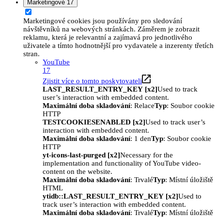
Marketingové
17
Marketingové cookies jsou používány pro sledování
návštěvníků na webových stránkách. Záměrem je zobrazit
reklamu, která je relevantní a zajímavá pro jednotlivého
uživatele a tímto hodnotnější pro vydavatele a inzerenty třetích
stran.
YouTube
17
Zjistit více o tomto poskytovateli
LAST_RESULT_ENTRY_KEY [x2]
Used to track
user’s interaction with embedded content.
Maximální doba skladování
: Relace
Typ
: Soubor cookie
HTTP
TESTCOOKIESENABLED [x2]
Used to track user’s
interaction with embedded content.
Maximální doba skladování
: 1 den
Typ
: Soubor cookie
HTTP
yt-icons-last-purged [x2]
Necessary for the
implementation and functionality of YouTube video-
content on the website.
Maximální doba skladování
: Trvalé
Typ
: Místní úložiště
HTML
ytidb::LAST_RESULT_ENTRY_KEY [x2]
Used to
track user’s interaction with embedded content.
Maximální doba skladování
: Trvalé
Typ
: Místní úložiště