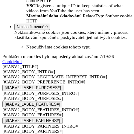
cookie HTTP
YSC
Registers a unique ID to keep statistics of what
videos from YouTube the user has seen.
Maximální doba skladování
: Relace
Typ
: Soubor cookie
HTTP
Neklasifikované
0
Neklasifikované cookies jsou cookies, které máme v procesu
klasifikování společně s poskytovateli jednotlivých cookies.
Nepoužíváme cookies tohoto typu
Prohlášení o cookies bylo naposledy aktualizováno 7/19/26
Cookiebot
[#IABV2_TITLE#]
[#IABV2_BODY_INTRO#]
[#IABV2_BODY_LEGITIMATE_INTEREST_INTRO#]
[#IABV2_BODY_PREFERENCE_INTRO#]
[#IABV2_LABEL_PURPOSES#]
[#IABV2_BODY_PURPOSES_INTRO#]
[#IABV2_BODY_PURPOSES#]
[#IABV2_LABEL_FEATURES#]
[#IABV2_BODY_FEATURES_INTRO#]
[#IABV2_BODY_FEATURES#]
[#IABV2_LABEL_PARTNERS#]
[#IABV2_BODY_PARTNERS_INTRO#]
[#IABV2_BODY_PARTNERS#]