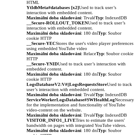
HTML
YtIdbMeta#databases [x2]
Used to track user’s
interaction with embedded content.
Maximální doba skladování
: Trvalé
Typ
: IndexedDB
__Secure-ROLLOUT_TOKEN
Used to track user’s
interaction with embedded content.
Maximální doba skladování
: 180 dní
Typ
: Soubor
cookie HTTP
__Secure-YEC
Stores the user's video player preferences
using embedded YouTube video
Maximální doba skladování
: Relace
Typ
: Soubor cookie
HTTP
__Secure-YNID
Used to track user’s interaction with
embedded content.
Maximální doba skladování
: 180 dní
Typ
: Soubor
cookie HTTP
LogsDatabaseV2:V#||LogsRequestsStore
Used to track
user’s interaction with embedded content.
Maximální doba skladování
: Trvalé
Typ
: IndexedDB
ServiceWorkerLogsDatabase#SWHealthLog
Necessary
for the implementation and functionality of YouTube
video-content on the website.
Maximální doba skladování
: Trvalé
Typ
: IndexedDB
VISITOR_INFO1_LIVE
Tries to estimate the users'
bandwidth on pages with integrated YouTube videos.
Maximální doba skladování
: 180 dní
Typ
: Soubor