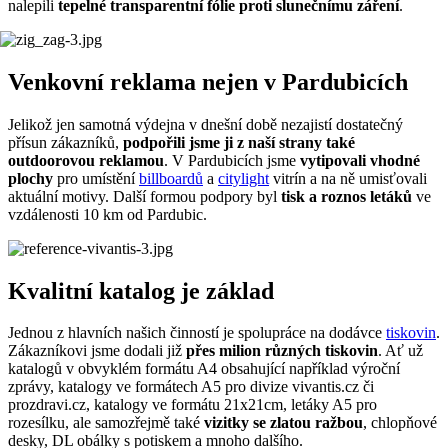
nalepili
tepelné transparentní fólie proti slunečnímu záření
.
Venkovní reklama nejen v Pardubicích
Jelikož jen samotná výdejna v dnešní době nezajistí dostatečný
přísun zákazníků,
podpořili jsme ji z naší strany také
outdoorovou reklamou
. V Pardubicích jsme
vytipovali vhodné
plochy
pro umístění
billboardů
a
citylight
vitrín a na ně umisťovali
aktuální motivy. Další formou podpory byl
tisk a roznos letáků
ve
vzdálenosti 10 km od Pardubic.
Kvalitní katalog je základ
Jednou z hlavních našich činností je spolupráce na dodávce
tiskovin
.
Zákazníkovi jsme dodali již
přes milion různých tiskovin
. Ať už
katalogů v obvyklém formátu A4 obsahující například výroční
zprávy, katalogy ve formátech A5 pro divize vivantis.cz či
prozdravi.cz, katalogy ve formátu 21x21cm, letáky A5 pro
rozesílku, ale samozřejmě také
vizitky se zlatou ražbou
, chlopňové
desky, DL obálky s potiskem a mnoho dalšího.