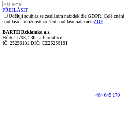
PŘIHLÁSIT
Uděluji souhlas se zasíláním nabídek dle GDPR. Celé znění
souhlasu a možnosti zrušení souhlasu naleznete
ZDE
.
BARTH Reklamka a.s.
Hůrka 1798, 530 12 Pardubice
IČ: 25256181 DIČ: CZ25256181
464 645 170