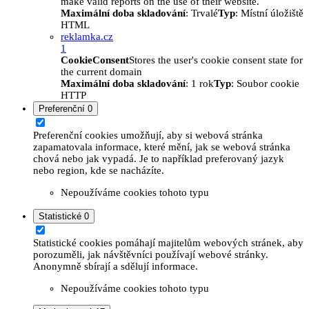
make valid reports on the use of their website.
Maximální doba skladování
: Trvalé
Typ
: Místní úložiště
HTML
reklamka.cz
1
CookieConsent
Stores the user's cookie consent state for
the current domain
Maximální doba skladování
: 1 rok
Typ
: Soubor cookie
HTTP
Preferenční
0
Preferenční cookies umožňují, aby si webová stránka
zapamatovala informace, které mění, jak se webová stránka
chová nebo jak vypadá. Je to například preferovaný jazyk
nebo region, kde se nacházíte.
Nepoužíváme cookies tohoto typu
Statistické
0
Statistické cookies pomáhají majitelům webových stránek, aby
porozuměli, jak návštěvníci používají webové stránky.
Anonymně sbírají a sdělují informace.
Nepoužíváme cookies tohoto typu