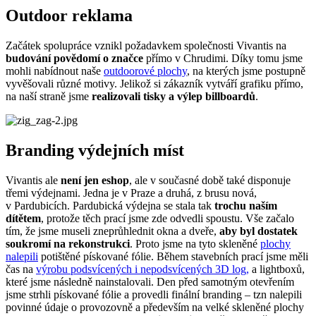
Outdoor reklama
Začátek spolupráce vznikl požadavkem společnosti Vivantis na
budování povědomí o značce
přímo v Chrudimi. Díky tomu jsme
mohli nabídnout naše
outdoorové plochy
, na kterých jsme postupně
vyvěšovali různé motivy. Jelikož si zákazník vytváří grafiku přímo,
na naší straně jsme
realizovali tisky a výlep billboardů
.
Branding výdejních míst
Vivantis ale
není jen eshop
, ale v současné době také disponuje
třemi výdejnami. Jedna je v Praze a druhá, z brusu nová,
v Pardubicích. Pardubická výdejna se stala tak
trochu naším
dítětem
, protože těch prací jsme zde odvedli spoustu. Vše začalo
tím, že jsme museli zneprůhlednit okna a dveře,
aby byl dostatek
soukromí na rekonstrukci
. Proto jsme na tyto skleněné
plochy
nalepili
potištěné pískované fólie. Během stavebních prací jsme měli
čas na
výrobu podsvícených i nepodsvícených 3D log,
a lightboxů,
které jsme následně nainstalovali. Den před samotným otevřením
jsme strhli pískované fólie a provedli finální branding – tzn nalepili
povinné údaje o provozovně a především na velké skleněné plochy