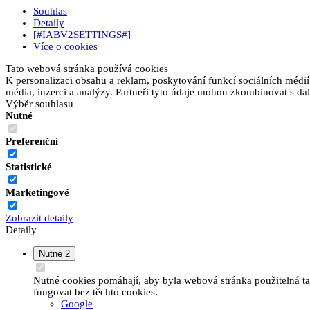
Souhlas
Detaily
[#IABV2SETTINGS#]
Více o cookies
Tato webová stránka používá cookies
K personalizaci obsahu a reklam, poskytování funkcí sociálních médií
média, inzerci a analýzy. Partneři tyto údaje mohou zkombinovat s dalš
Výběr souhlasu
Nutné
Preferenční
Statistické
Marketingové
Zobrazit detaily
Detaily
Nutné
2
Nutné cookies pomáhají, aby byla webová stránka použitelná t
fungovat bez těchto cookies.
Google