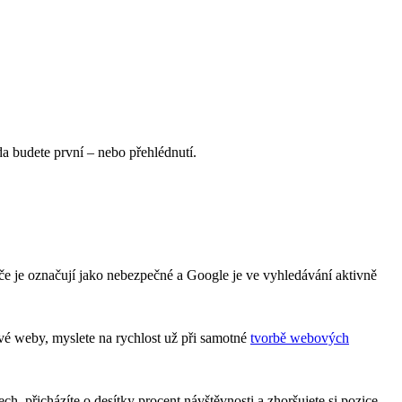
da budete první – nebo přehlédnutí.
če je označují jako nebezpečné a Google je ve vyhledávání aktivně
vé weby, myslete na rychlost už při samotné
tvorbě webových
h, přicházíte o desítky procent návštěvnosti a zhoršujete si pozice.