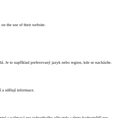
 on the use of their website.
. Je to například preferovaný jazyk nebo region, kde se nacházíte.
 a sdělují informace.
ní a zajímavá pro jednotlivého uživatele a tímto hodnotnější pro