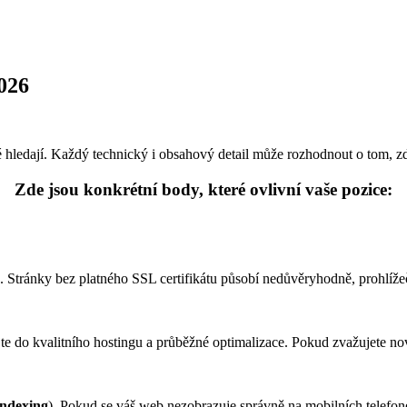
2026
dé hledají. Každý technický i obsahový detail může rozhodnout o tom, z
Zde jsou konkrétní body, které ovlivní vaše pozice:
. Stránky bez platného SSL certifikátu působí nedůvěryhodně, prohlíže
e do kvalitního hostingu a průběžné optimalizace. Pokud zvažujete no
 indexing
). Pokud se váš web nezobrazuje správně na mobilních telefonec