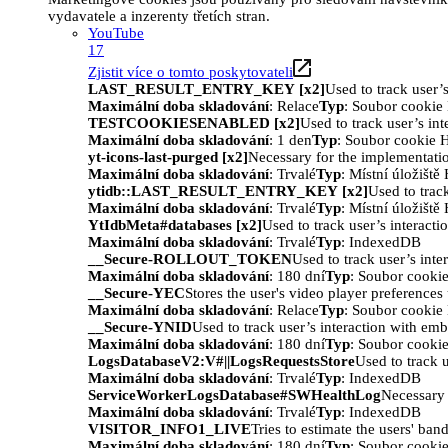
vydavatele a inzerenty třetích stran.
YouTube
17
Zjistit více o tomto poskytovateli
LAST_RESULT_ENTRY_KEY [x2]
Used to track user’
Maximální doba skladování
: Relace
Typ
: Soubor cooki
TESTCOOKIESENABLED [x2]
Used to track user’s in
Maximální doba skladování
: 1 den
Typ
: Soubor cookie
yt-icons-last-purged [x2]
Necessary for the implementatio
Maximální doba skladování
: Trvalé
Typ
: Místní úložišt
ytidb::LAST_RESULT_ENTRY_KEY [x2]
Used to trac
Maximální doba skladování
: Trvalé
Typ
: Místní úložišt
YtIdbMeta#databases [x2]
Used to track user’s interact
Maximální doba skladování
: Trvalé
Typ
: IndexedDB
__Secure-ROLLOUT_TOKEN
Used to track user’s int
Maximální doba skladování
: 180 dní
Typ
: Soubor cooki
__Secure-YEC
Stores the user's video player preferenc
Maximální doba skladování
: Relace
Typ
: Soubor cooki
__Secure-YNID
Used to track user’s interaction with em
Maximální doba skladování
: 180 dní
Typ
: Soubor cooki
LogsDatabaseV2:V#||LogsRequestsStore
Used to track 
Maximální doba skladování
: Trvalé
Typ
: IndexedDB
ServiceWorkerLogsDatabase#SWHealthLog
Necessary 
Maximální doba skladování
: Trvalé
Typ
: IndexedDB
VISITOR_INFO1_LIVE
Tries to estimate the users' ba
Maximální doba skladování
: 180 dní
Typ
: Soubor cooki