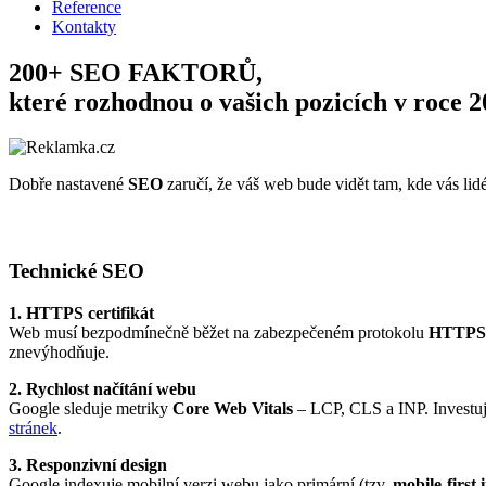
Reference
Kontakty
200+ SEO FAKTORŮ,
které rozhodnou o vašich pozicích v roce 
Dobře nastavené
SEO
zaručí, že váš web bude vidět tam, kde vás li
Technické SEO
1. HTTPS certifikát
Web musí bezpodmínečně běžet na zabezpečeném protokolu
HTTPS
znevýhodňuje.
2. Rychlost načítání webu
Google sleduje metriky
Core Web Vitals
– LCP, CLS a INP. Investujt
stránek
.
3. Responzivní design
Google indexuje mobilní verzi webu jako primární (tzv.
mobile-first