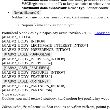
YSC
Registers a unique ID to keep statistics of what vid
Maximální doba skladování
: Relace
Typ
: Soubor cooki
Neklasifikované
0
Neklasifikované cookies jsou cookies, které máme v procesu kla
Nepoužíváme cookies tohoto typu
Prohlášení o cookies bylo naposledy aktualizováno 7/19/26
Cookiebo
[#IABV2_TITLE#]
[#IABV2_BODY_INTRO#]
[#IABV2_BODY_LEGITIMATE_INTEREST_INTRO#]
[#IABV2_BODY_PREFERENCE_INTRO#]
[#IABV2_LABEL_PURPOSES#]
[#IABV2_BODY_PURPOSES_INTRO#]
[#IABV2_BODY_PURPOSES#]
[#IABV2_LABEL_FEATURES#]
[#IABV2_BODY_FEATURES_INTRO#]
[#IABV2_BODY_FEATURES#]
[#IABV2_LABEL_PARTNERS#]
[#IABV2_BODY_PARTNERS_INTRO#]
[#IABV2_BODY_PARTNERS#]
Více o cookies
Cookies jsou malé textové soubory, které mohou být používány webový
Zákon uvádí, že můžeme ukládat cookies na vašem zařízení, pokud jso