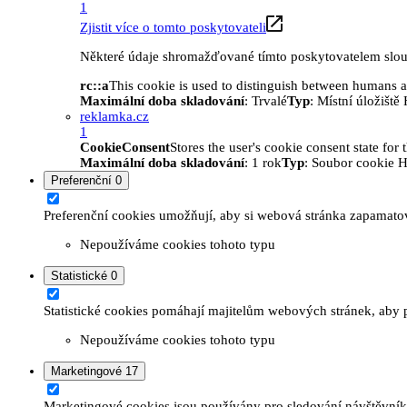
1
Zjistit více o tomto poskytovateli
Některé údaje shromažďované tímto poskytovatelem slouží
rc::a
This cookie is used to distinguish between humans and
Maximální doba skladování
: Trvalé
Typ
: Místní úložišt
reklamka.cz
1
CookieConsent
Stores the user's cookie consent state for
Maximální doba skladování
: 1 rok
Typ
: Soubor cookie 
Preferenční
0
Preferenční cookies umožňují, aby si webová stránka zapamatov
Nepoužíváme cookies tohoto typu
Statistické
0
Statistické cookies pomáhají majitelům webových stránek, aby p
Nepoužíváme cookies tohoto typu
Marketingové
17
Marketingové cookies jsou používány pro sledování návštěvníků 