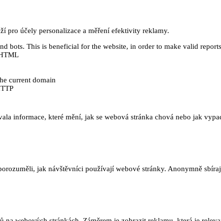
 pro účely personalizace a měření efektivity reklamy.
 bots. This is beneficial for the website, in order to make valid reports
ě HTML
 the current domain
HTTP
ala informace, které mění, jak se webová stránka chová nebo jak vypadá
orozuměli, jak návštěvníci používají webové stránky. Anonymně sbírají
na webových stránkách. Záměrem je zobrazit reklamu, která je relevant