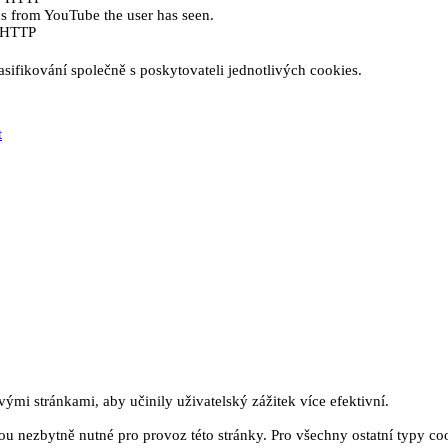
eos from YouTube the user has seen.
e HTTP
sifikování společně s poskytovateli jednotlivých cookies.
t
mi stránkami, aby učinily uživatelský zážitek více efektivní.
u nezbytně nutné pro provoz této stránky. Pro všechny ostatní typy co